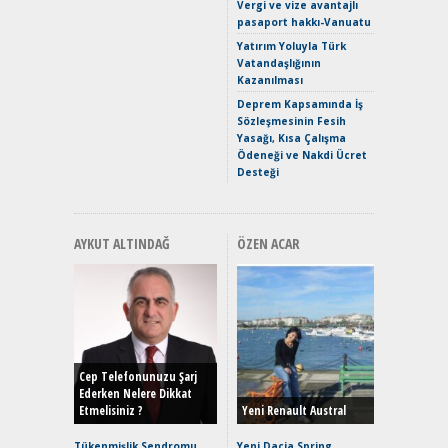
Vergi ve vize avantajlı
Yaramaz
pasaport hakkı-Vanuatu
Puma ST
Yakıyor 
Yatırım Yoluyla Türk
Vatandaşlığının
Mercede
Kazanılması
ve En Yakı
Premium 
Deprem Kapsamında İş
Hızlı Şar
Sözleşmesinin Fesih
Yasağı, Kısa Çalışma
Ödeneği ve Nakdi Ücret
Desteği
AYKUT ALTINDAĞ
ÖZEN ACAR
Alınır M
Durulma
Yönleriy
Hybrid (
Cep Telefonunuzu Şarj
Ederken Nelere Dikkat
Etmelisiniz ?
Yeni Renault Austral
Alpine A2
Çağın Ce
Tükenmişlik Sendromu
Yeni Dacia Spring