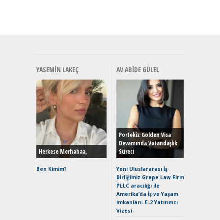
YASEMIN LAKEÇ
AV ABIDE GÜLEL
Alınır M
Durulma
Yönleriy
Hybrid (
Portekiz Golden Visa
Devamında Vatandaşlık
Herkese Merhabaa,
Süreci
Alpine A2
Çağın Ce
Ben Kimim?
Yeni Uluslararası İş
Birliğimiz Grape Law Firm
EAT8’e V
PLLC aracılığı ile
Merhaba:
Amerika’da İş ve Yaşam
Mild-Hyb
İmkanları- E-2 Yatırımcı
Verimli?
Vizesi
Crossove