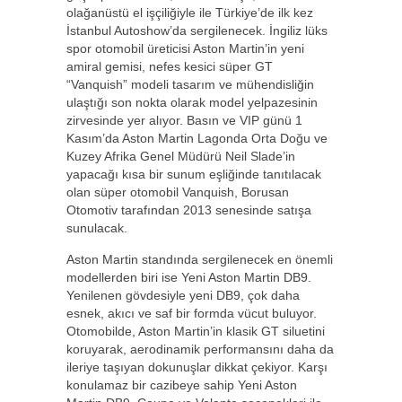
olağanüstü el işçiliğiyle ile Türkiye’de ilk kez
İstanbul Autoshow’da sergilenecek. İngiliz lüks
spor otomobil üreticisi Aston Martin’in yeni
amiral gemisi, nefes kesici süper GT
“Vanquish” modeli tasarım ve mühendisliğin
ulaştığı son nokta olarak model yelpazesinin
zirvesinde yer alıyor. Basın ve VIP günü 1
Kasım’da Aston Martin Lagonda Orta Doğu ve
Kuzey Afrika Genel Müdürü Neil Slade’in
yapacağı kısa bir sunum eşliğinde tanıtılacak
olan süper otomobil Vanquish, Borusan
Otomotiv tarafından 2013 senesinde satışa
sunulacak.
Aston Martin standında sergilenecek en önemli
modellerden biri ise Yeni Aston Martin DB9.
Yenilenen gövdesiyle yeni DB9, çok daha
esnek, akıcı ve saf bir formda vücut buluyor.
Otomobilde, Aston Martin’in klasik GT siluetini
koruyarak, aerodinamik performansını daha da
ileriye taşıyan dokunuşlar dikkat çekiyor. Karşı
konulamaz bir cazibeye sahip Yeni Aston