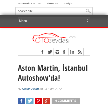
OTOMOBİL FİYATLARI
VİDEOLAR
İLETİŞİM
Aston Martin, İstanbul
Autoshow’da!
By
Hakan Alkan
on 23 Ekim 2012
0 COMMENTS
SHARE
TWEET
SHARE
SHARE