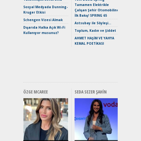
Tamamen Elektrikle
EAT8’e V
Sosyal Medyada Dunning-
Çalışan Şehir Otomobiline
Merhaba:
Kruger Etkisi
İlk Bakış! SPRING 65
Mild-Hyb
Schengen Vizesi Almak
Verimli?
Astsubay ile Söyleşi…
Dışarıda Halka Açık Wi-Fi
Crossove
Toplum, Kadın ve Şiddet
Kullanıyor musunuz?
Yaramaz
AHMET HAŞİM VE YAHYA
Puma ST
KEMAL POETİKASI
Yakıyor 
Mercede
ve En Yakı
Premium 
Hızlı Şar
ÖZGE MCAREE
SEDA SEZER ŞAHIN
Alınır M
Durulma
Yönleriy
Hybrid (