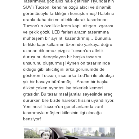
Tasarımıyla göz alıcı hale getirilen Hyundai’nin
SUV’ı Tucson, kendine özgü akıcı ve dinamik
görüntüsüyle farklılığını konuşturmuş! Halefine
oranla daha diri ve atletik olarak tasarlanan
Tucson’un özellikle krom kaplı altıgen ızgarası
ve çekik gözlü LED farları aracın tasarımına
muhteşem bir ayrıntı kazandırmış… Bununla
birlikte kapı kollarının üzerinde yarkaya doğru
uzanan dik omuz çizgisi Tucson’un atletik
duruşunu dengeleyen bir başka tasarım
unsurunu oluşturmuş! Aynen ön tasarımında
olduğu gibi akıcılığını arka görünümde de
gösteren Tucson, ince arka Led’leri ile oldukça
şık bir havaya bürünmüş… Aracın bir başka
dikkat çeken ayrıntısı ise tekerlek kemeri
çıtasıdır. Bu tasarımsal jantlar sayesinde araç
dururken bile bizde hareket hissini uyandırıyor.
Yeni nesil Tucson’un genel anlamda zarif
tasarımıyla müşteri kitlesinin ilgi olacağa
benziyor!