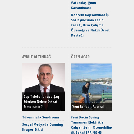
Vatandaşlığının
Mercede
Kazanılması
ve En Yakı
Premium 
Deprem Kapsamında İş
Hızlı Şar
Sözleşmesinin Fesih
Yasağı, Kısa Çalışma
Ödeneği ve Nakdi Ücret
Desteği
AYKUT ALTINDAĞ
ÖZEN ACAR
Alınır M
Durulma
Yönleriy
Hybrid (
Cep Telefonunuzu Şarj
Ederken Nelere Dikkat
Etmelisiniz ?
Yeni Renault Austral
Alpine A2
Çağın Ce
Tükenmişlik Sendromu
Yeni Dacia Spring
Tamamen Elektrikle
EAT8’e V
Sosyal Medyada Dunning-
Çalışan Şehir Otomobiline
Merhaba:
Kruger Etkisi
İlk Bakış! SPRING 65
Mild-Hyb