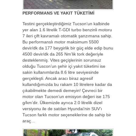
PERFORMANS VE YAKIT TÜKETİMİ
Testini gerçekleştirdiğimiz Tucson’un kalbinde
yer alan 1.6 litrelik T-GDI turbo benzinli motoru
7 ileri çift kavramalı otomatik şanzımana sahip.
Bu performanslı motor maksimum 5500
devir/dk da 177 beygirlik bir güç elde edip bunu
4500 devir/dk da 265 Nm’lik tork değeriyle
desteklenmiş. Vites geçişlerinin sorunsuz
olduğu Tuscon’un şehir içi yakıt tüketimi ise
sakin kullanımlarda 8.6 litre seviyesinde
gerçekleşti. Ancak aracı biraz agresif
kullandığımızda bu rakam 10 litrelere kadar da
çıkabilmekte demedi demeyin! Çevreci bir
motor olan Tucson’un emisyon değeri ise 175
g/km’dir. Ülkemizde ayrıca 2.0 litrelik dizel
versiyonu ile de satılan Hyundai’nin SUV’ı
Tucson farklı motor seçeneklerine de sahip bir
araç…