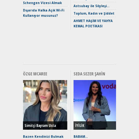
Schengen Vizesi Almak
Verimli?
Astsubay ile Söyleşi…
Dışarıda Halka Açık Wi-Fi
Crossove
Toplum, Kadın ve Şiddet
Kullanıyor musunuz?
Yaramaz
AHMET HAŞİM VE YAHYA
Puma ST
KEMAL POETİKASI
Yakıyor 
Mercede
ve En Yakı
Premium 
Hızlı Şar
ÖZGE MCAREE
SEDA SEZER ŞAHIN
Alınır M
Durulma
Yönleriy
Hybrid (
Simitçi Bayram Usta
İYİLİK
Alpine A2
Çağın Ce
Bazen Kendinizi Bulmak
BABAM…