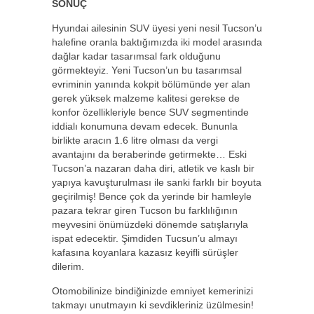
SONUÇ
Hyundai ailesinin SUV üyesi yeni nesil Tucson’u
halefine oranla baktığımızda iki model arasında
dağlar kadar tasarımsal fark olduğunu
görmekteyiz. Yeni Tucson’un bu tasarımsal
evriminin yanında kokpit bölümünde yer alan
gerek yüksek malzeme kalitesi gerekse de
konfor özellikleriyle bence SUV segmentinde
iddialı konumuna devam edecek. Bununla
birlikte aracın 1.6 litre olması da vergi
avantajını da beraberinde getirmekte… Eski
Tucson’a nazaran daha diri, atletik ve kaslı bir
yapıya kavuşturulması ile sanki farklı bir boyuta
geçirilmiş! Bence çok da yerinde bir hamleyle
pazara tekrar giren Tucson bu farklılığının
meyvesini önümüzdeki dönemde satışlarıyla
ispat edecektir. Şimdiden Tucsun’u almayı
kafasına koyanlara kazasız keyifli sürüşler
dilerim.
Otomobilinize bindiğinizde emniyet kemerinizi
takmayı unutmayın ki sevdikleriniz üzülmesin!