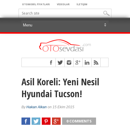
OTOMOBİL FİYATLARI
VİDEOLAR
İLETİŞİM
Asil Koreli: Yeni Nesil
Hyundai Tucson!
By
Hakan Alkan
on 15 Ekim 2015
0 COMMENTS
SHARE
TWEET
SHARE
SHARE