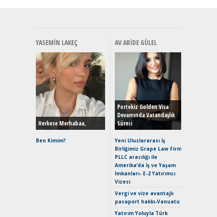
YASEMIN LAKEÇ
AV ABIDE GÜLEL
Alınır M
Durulma
Yönleriy
Hybrid (
Portekiz Golden Visa
Devamında Vatandaşlık
Herkese Merhabaa,
Süreci
Alpine A2
Çağın Ce
Ben Kimim?
Yeni Uluslararası İş
Birliğimiz Grape Law Firm
EAT8’e V
PLLC aracılığı ile
Merhaba:
Amerika’da İş ve Yaşam
Mild-Hyb
İmkanları- E-2 Yatırımcı
Verimli?
Vizesi
Crossove
Vergi ve vize avantajlı
Yaramaz
pasaport hakkı-Vanuatu
Puma ST
Yakıyor 
Yatırım Yoluyla Türk