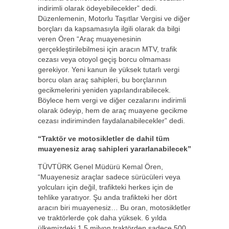
indirimli olarak ödeyebilecekler” dedi.
Düzenlemenin, Motorlu Taşıtlar Vergisi ve diğer
borçları da kapsamasıyla ilgili olarak da bilgi
veren Ören “Araç muayenesinin
gerçekleştirilebilmesi için aracın MTV, trafik
cezası veya otoyol geçiş borcu olmaması
gerekiyor. Yeni kanun ile yüksek tutarlı vergi
borcu olan araç sahipleri, bu borçlarının
gecikmelerini yeniden yapılandırabilecek.
Böylece hem vergi ve diğer cezalarını indirimli
olarak ödeyip, hem de araç muayene gecikme
cezası indiriminden faydalanabilecekler” dedi.
“Traktör ve motosikletler de dahil tüm
muayenesiz araç sahipleri yararlanabilecek”
TÜVTÜRK Genel Müdürü Kemal Ören,
“Muayenesiz araçlar sadece sürücüleri veya
yolcuları için değil, trafikteki herkes için de
tehlike yaratıyor. Şu anda trafikteki her dört
aracın biri muayenesiz… Bu oran, motosikletler
ve traktörlerde çok daha yüksek. 6 yılda
ülkemizdeki 1,5 milyon traktörden sadece 500