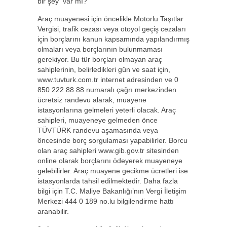
bir şey var mı?
Araç muayenesi için öncelikle Motorlu Taşıtlar
Vergisi, trafik cezası veya otoyol geçiş cezaları
için borçlarını kanun kapsamında yapılandırmış
olmaları veya borçlarının bulunmaması
gerekiyor. Bu tür borçları olmayan araç
sahiplerinin, belirledikleri gün ve saat için,
www.tuvturk.com.tr internet adresinden ve 0
850 222 88 88 numaralı çağrı merkezinden
ücretsiz randevu alarak, muayene
istasyonlarına gelmeleri yeterli olacak. Araç
sahipleri, muayeneye gelmeden önce
TÜVTÜRK randevu aşamasında veya
öncesinde borç sorgulaması yapabilirler. Borcu
olan araç sahipleri www.gib.gov.tr sitesinden
online olarak borçlarını ödeyerek muayeneye
gelebilirler. Araç muayene gecikme ücretleri ise
istasyonlarda tahsil edilmektedir. Daha fazla
bilgi için T.C. Maliye Bakanlığı’nın Vergi İletişim
Merkezi 444 0 189 no.lu bilgilendirme hattı
aranabilir.