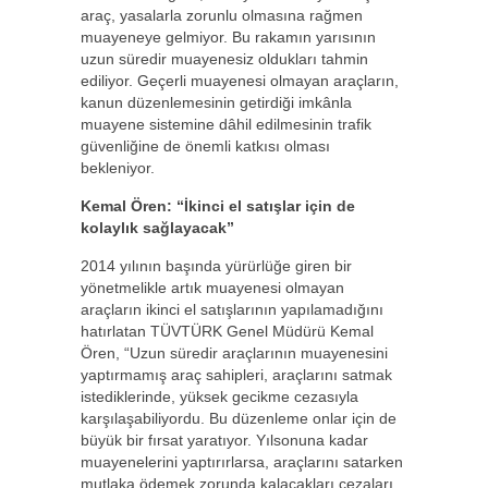
araç, yasalarla zorunlu olmasına rağmen
muayeneye gelmiyor. Bu rakamın yarısının
uzun süredir muayenesiz oldukları tahmin
ediliyor. Geçerli muayenesi olmayan araçların,
kanun düzenlemesinin getirdiği imkânla
muayene sistemine dâhil edilmesinin trafik
güvenliğine de önemli katkısı olması
bekleniyor.
Kemal Ören: “İkinci el satışlar için de
kolaylık sağlayacak”
2014 yılının başında yürürlüğe giren bir
yönetmelikle artık muayenesi olmayan
araçların ikinci el satışlarının yapılamadığını
hatırlatan TÜVTÜRK Genel Müdürü Kemal
Ören, “Uzun süredir araçlarının muayenesini
yaptırmamış araç sahipleri, araçlarını satmak
istediklerinde, yüksek gecikme cezasıyla
karşılaşabiliyordu. Bu düzenleme onlar için de
büyük bir fırsat yaratıyor. Yılsonuna kadar
muayenelerini yaptırırlarsa, araçlarını satarken
mutlaka ödemek zorunda kalacakları cezaları