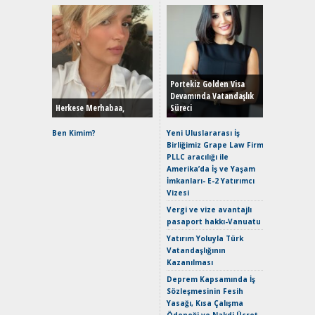
Alınır M
Durulma
Yönleriy
Hybrid (
Portekiz Golden Visa
Devamında Vatandaşlık
Herkese Merhabaa,
Süreci
Alpine A2
Çağın Ce
Ben Kimim?
Yeni Uluslararası İş
Birliğimiz Grape Law Firm
EAT8’e V
PLLC aracılığı ile
Merhaba:
Amerika’da İş ve Yaşam
Mild-Hyb
İmkanları- E-2 Yatırımcı
Verimli?
Vizesi
Crossove
Vergi ve vize avantajlı
Yaramaz
pasaport hakkı-Vanuatu
Puma ST
Yakıyor 
Yatırım Yoluyla Türk
Vatandaşlığının
Mercede
Kazanılması
ve En Yakı
Premium 
Deprem Kapsamında İş
Hızlı Şar
Sözleşmesinin Fesih
Yasağı, Kısa Çalışma
Ödeneği ve Nakdi Ücret