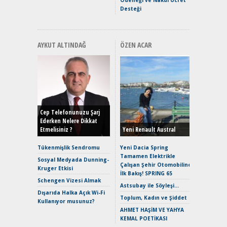
Desteği
AYKUT ALTINDAĞ
ÖZEN ACAR
Alınır M
Durulma
Yönleriy
Hybrid (
Cep Telefonunuzu Şarj
Ederken Nelere Dikkat
Etmelisiniz ?
Yeni Renault Austral
Alpine A2
Çağın Ce
Tükenmişlik Sendromu
Yeni Dacia Spring
Tamamen Elektrikle
EAT8’e V
Sosyal Medyada Dunning-
Çalışan Şehir Otomobiline
Merhaba:
Kruger Etkisi
İlk Bakış! SPRING 65
Mild-Hyb
Schengen Vizesi Almak
Verimli?
Astsubay ile Söyleşi…
Dışarıda Halka Açık Wi-Fi
Crossove
Toplum, Kadın ve Şiddet
Kullanıyor musunuz?
Yaramaz
AHMET HAŞİM VE YAHYA
Puma ST
KEMAL POETİKASI
Yakıyor 