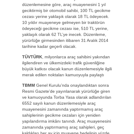
düzenlemesine göre, araç muayenesini 1 yıl
geciktirmiş bir otomobil sahibi, 100 TL gecikme
cezası yerine yaklaşık olarak 18 TL ödeyecek.
10 yıldır muayeneye gelmeyen bir traktörün
ödeyeceği gecikme cezası ise, 510 TL yerine,
yaklaşık olarak 62 TL’ye inecek. Düzenleme,
yürürlüğe girmesinden itibaren 31 Aralık 2014
tarihine kadar geçerli olacak.
TÜVTÜRK
, milyonlarca araç sahibini yakından
ilgilendiren ve ülkemizdeki trafik güvenliğine
büyük katkısı olacak kanun düzenlemesiyle ilgili
merak edilen noktaları kamuoyuyla paylaştı
TBMM
Genel Kurulu’nda onaylandıktan sonra
Resmi Gazete’de yayınlanarak yürürlüğe giren
ve kamuoyunda Torba Yasa olarak adlandırılan
6552 sayılı kanun düzenlemesiyle araç
muayenesini zamanında yaptırmamış araç
sahiplerinin gecikme cezaları için yeniden
yapılandırma imkânı tanındı. Araç muayenesini
zamanında yaptırmamış araç sahipleri, geç
kaldıkları her ay için muayene bedelinin yüzde