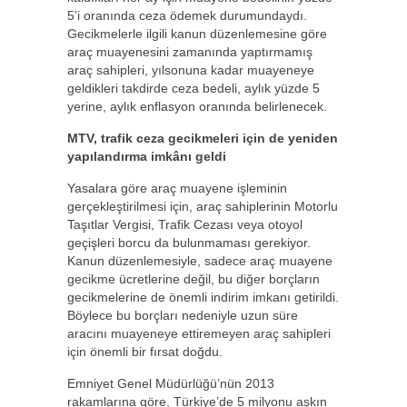
5’i oranında ceza ödemek durumundaydı.
Gecikmelerle ilgili kanun düzenlemesine göre
araç muayenesini zamanında yaptırmamış
araç sahipleri, yılsonuna kadar muayeneye
geldikleri takdirde ceza bedeli, aylık yüzde 5
yerine, aylık enflasyon oranında belirlenecek.
MTV, trafik ceza gecikmeleri için de yeniden
yapılandırma imkânı geldi
Yasalara göre araç muayene işleminin
gerçekleştirilmesi için, araç sahiplerinin Motorlu
Taşıtlar Vergisi, Trafik Cezası veya otoyol
geçişleri borcu da bulunmaması gerekiyor.
Kanun düzenlemesiyle, sadece araç muayene
gecikme ücretlerine değil, bu diğer borçların
gecikmelerine de önemli indirim imkanı getirildi.
Böylece bu borçları nedeniyle uzun süre
aracını muayeneye ettiremeyen araç sahipleri
için önemli bir fırsat doğdu.
Emniyet Genel Müdürlüğü’nün 2013
rakamlarına göre, Türkiye’de 5 milyonu aşkın