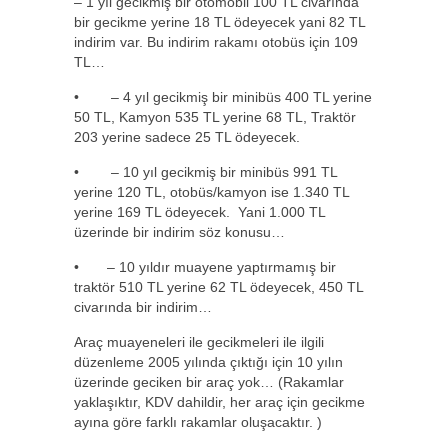
– 1 yıl gecikmiş bir otomobil 100 TL civarında
bir gecikme yerine 18 TL ödeyecek yani 82 TL
indirim var. Bu indirim rakamı otobüs için 109
TL…
• – 4 yıl gecikmiş bir minibüs 400 TL yerine
50 TL, Kamyon 535 TL yerine 68 TL, Traktör
203 yerine sadece 25 TL ödeyecek.
• – 10 yıl gecikmiş bir minibüs 991 TL
yerine 120 TL, otobüs/kamyon ise 1.340 TL
yerine 169 TL ödeyecek. Yani 1.000 TL
üzerinde bir indirim söz konusu…
• – 10 yıldır muayene yaptırmamış bir
traktör 510 TL yerine 62 TL ödeyecek, 450 TL
civarında bir indirim…
Araç muayeneleri ile gecikmeleri ile ilgili
düzenleme 2005 yılında çıktığı için 10 yılın
üzerinde geciken bir araç yok… (Rakamlar
yaklaşıktır, KDV dahildir, her araç için gecikme
ayına göre farklı rakamlar oluşacaktır. )