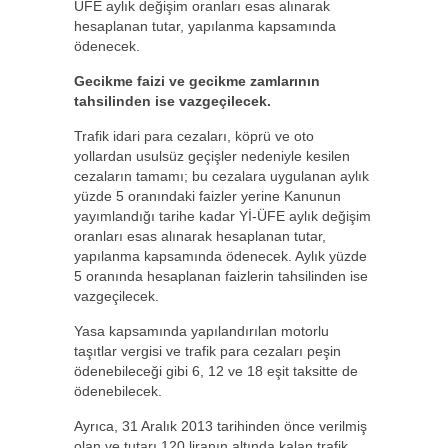
ÜFE aylık değişim oranları esas alınarak
hesaplanan tutar, yapılanma kapsamında
ödenecek.
Gecikme faizi ve gecikme zamlarının
tahsilinden ise vazgeçilecek.
Trafik idari para cezaları, köprü ve oto
yollardan usulsüz geçişler nedeniyle kesilen
cezaların tamamı; bu cezalara uygulanan aylık
yüzde 5 oranındaki faizler yerine Kanunun
yayımlandığı tarihe kadar Yİ-ÜFE aylık değişim
oranları esas alınarak hesaplanan tutar,
yapılanma kapsamında ödenecek. Aylık yüzde
5 oranında hesaplanan faizlerin tahsilinden ise
vazgeçilecek.
Yasa kapsamında yapılandırılan motorlu
taşıtlar vergisi ve trafik para cezaları peşin
ödenebileceği gibi 6, 12 ve 18 eşit taksitte de
ödenebilecek.
Ayrıca, 31 Aralık 2013 tarihinden önce verilmiş
olan ve tutarı 120 liranın altında kalan trafik