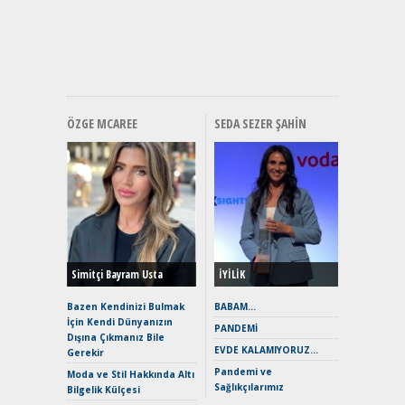
Mercede
ve En Yakı
Premium 
Hızlı Şar
ÖZGE MCAREE
SEDA SEZER ŞAHIN
Alınır M
Durulma
Yönleriy
Hybrid (
Simitçi Bayram Usta
İYİLİK
Alpine A2
Çağın Ce
Bazen Kendinizi Bulmak
BABAM…
İçin Kendi Dünyanızın
EAT8’e V
PANDEMİ
Dışına Çıkmanız Bile
Merhaba:
EVDE KALAMIYORUZ…
Gerekir
Mild-Hyb
Pandemi ve
Verimli?
Moda ve Stil Hakkında Altı
Sağlıkçılarımız
Bilgelik Külçesi
Crossove