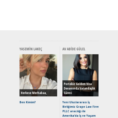
YASEMIN LAKEÇ
AV ABIDE GÜLEL
Alınır M
Durulma
Yönleriy
Hybrid (
Portekiz Golden Visa
Devamında Vatandaşlık
Herkese Merhabaa,
Süreci
Alpine A2
Çağın Ce
Ben Kimim?
Yeni Uluslararası İş
Birliğimiz Grape Law Firm
EAT8’e V
PLLC aracılığı ile
Merhaba:
Amerika’da İş ve Yaşam
Mild-Hyb