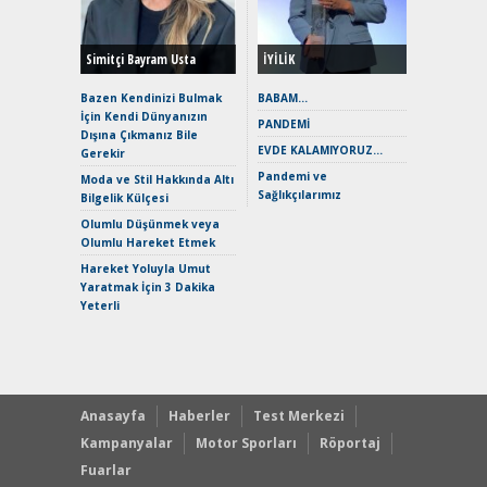
Yönleriy
Hybrid (
Simitçi Bayram Usta
İYİLİK
Alpine A2
Çağın Ce
Bazen Kendinizi Bulmak
BABAM…
İçin Kendi Dünyanızın
EAT8’e V
PANDEMİ
Dışına Çıkmanız Bile
Merhaba:
EVDE KALAMIYORUZ…
Gerekir
Mild-Hyb
Pandemi ve
Verimli?
Moda ve Stil Hakkında Altı
Sağlıkçılarımız
Bilgelik Külçesi
Crossove
Yaramaz
Olumlu Düşünmek veya
Puma ST
Olumlu Hareket Etmek
Yakıyor 
Hareket Yoluyla Umut
Mercede
Yaratmak İçin 3 Dakika
ve En Yakı
Yeterli
Premium 
Hızlı Şar
Anasayfa
Haberler
Test Merkezi
Kampanyalar
Motor Sporları
Röportaj
Fuarlar