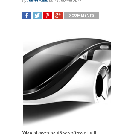
By
Hakan Alkan
on 14 Haziran 2017
0 COMMENTS
SHARE
TWEET
SHARE
SHARE
Yılan hikayesine dönen süreçle ilgili