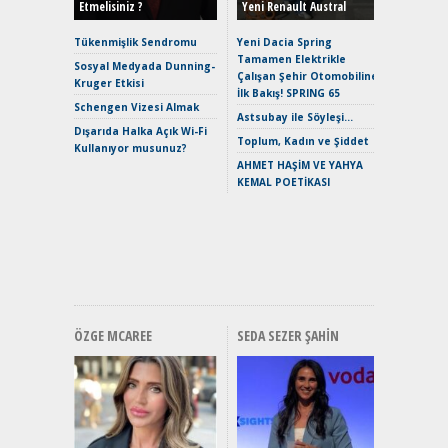
Etmelisiniz ?
Yeni Renault Austral
Alpine A2
Çağın Ce
Tükenmişlik Sendromu
Yeni Dacia Spring
Tamamen Elektrikle
EAT8’e V
Sosyal Medyada Dunning-
Çalışan Şehir Otomobiline
Merhaba:
Kruger Etkisi
İlk Bakış! SPRING 65
Mild-Hyb
Schengen Vizesi Almak
Verimli?
Astsubay ile Söyleşi…
Dışarıda Halka Açık Wi-Fi
Crossove
Toplum, Kadın ve Şiddet
Kullanıyor musunuz?
Yaramaz
AHMET HAŞİM VE YAHYA
Puma ST
KEMAL POETİKASI
Yakıyor 
Mercede
ve En Yakı
Premium 
Hızlı Şar
ÖZGE MCAREE
SEDA SEZER ŞAHIN
Alınır M
Durulma