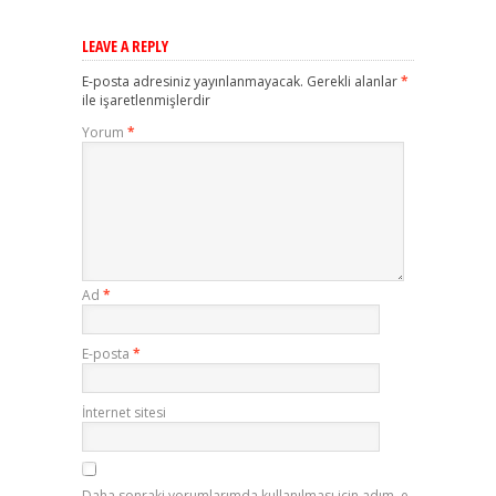
LEAVE A REPLY
E-posta adresiniz yayınlanmayacak.
Gerekli alanlar
*
ile işaretlenmişlerdir
Yorum
*
Ad
*
E-posta
*
İnternet sitesi
Daha sonraki yorumlarımda kullanılması için adım, e-