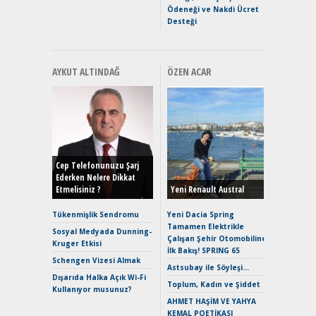
Ödeneği ve Nakdi Ücret
Desteği
AYKUT ALTINDAĞ
ÖZEN ACAR
Alınır M
Durulma
Yönleriy
Hybrid (
Cep Telefonunuzu Şarj
Ederken Nelere Dikkat
Etmelisiniz ?
Yeni Renault Austral
Alpine A2
Çağın Ce
Tükenmişlik Sendromu
Yeni Dacia Spring
Tamamen Elektrikle
EAT8’e V
Sosyal Medyada Dunning-
Çalışan Şehir Otomobiline
Merhaba:
Kruger Etkisi
İlk Bakış! SPRING 65
Mild-Hyb
Schengen Vizesi Almak
Verimli?
Astsubay ile Söyleşi…
Dışarıda Halka Açık Wi-Fi
Crossove
Toplum, Kadın ve Şiddet
Kullanıyor musunuz?
Yaramaz
AHMET HAŞİM VE YAHYA
Puma ST
KEMAL POETİKASI