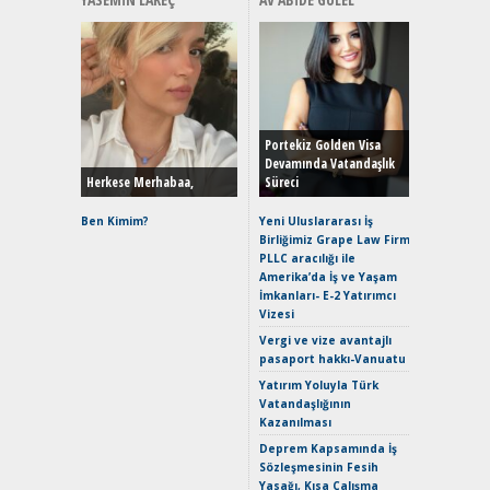
Alınır M
Durulma
Yönleriy
Hybrid (
Portekiz Golden Visa
Devamında Vatandaşlık
Herkese Merhabaa,
Süreci
Alpine A2
Çağın Ce
Ben Kimim?
Yeni Uluslararası İş
Birliğimiz Grape Law Firm
EAT8’e V
PLLC aracılığı ile
Merhaba:
Amerika’da İş ve Yaşam
Mild-Hyb
İmkanları- E-2 Yatırımcı
Verimli?
Vizesi
Crossove
Vergi ve vize avantajlı
Yaramaz
pasaport hakkı-Vanuatu
Puma ST
Yakıyor 
Yatırım Yoluyla Türk
Vatandaşlığının
Mercede
Kazanılması
ve En Yakı
Premium 
Deprem Kapsamında İş
Hızlı Şar
Sözleşmesinin Fesih
Yasağı, Kısa Çalışma