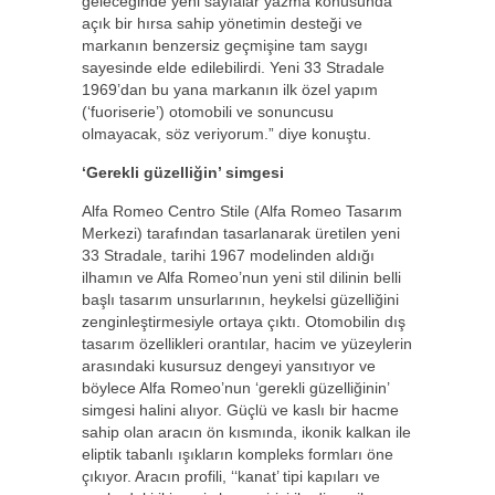
geleceğinde yeni sayfalar yazma konusunda
açık bir hırsa sahip yönetimin desteği ve
markanın benzersiz geçmişine tam saygı
sayesinde elde edilebilirdi. Yeni 33 Stradale
1969’dan bu yana markanın ilk özel yapım
(‘fuoriserie’) otomobili ve sonuncusu
olmayacak, söz veriyorum.” diye konuştu.
‘Gerekli güzelliğin’ simgesi
Alfa Romeo Centro Stile (Alfa Romeo Tasarım
Merkezi) tarafından tasarlanarak üretilen yeni
33 Stradale, tarihi 1967 modelinden aldığı
ilhamın ve Alfa Romeo’nun yeni stil dilinin belli
başlı tasarım unsurlarının, heykelsi güzelliğini
zenginleştirmesiyle ortaya çıktı. Otomobilin dış
tasarım özellikleri orantılar, hacim ve yüzeylerin
arasındaki kusursuz dengeyi yansıtıyor ve
böylece Alfa Romeo’nun ‘gerekli güzelliğinin’
simgesi halini alıyor. Güçlü ve kaslı bir hacme
sahip olan aracın ön kısmında, ikonik kalkan ile
eliptik tabanlı ışıkların kompleks formları öne
çıkıyor. Aracın profili, ‘‘kanat’ tipi kapıları ve