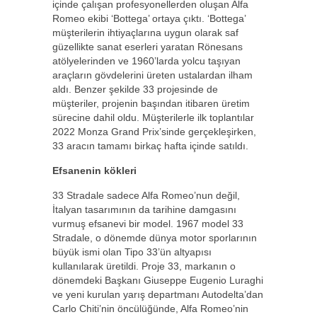
içinde çalışan profesyonellerden oluşan Alfa
Romeo ekibi ‘Bottega’ ortaya çıktı. ‘Bottega’
müşterilerin ihtiyaçlarına uygun olarak saf
güzellikte sanat eserleri yaratan Rönesans
atölyelerinden ve 1960’larda yolcu taşıyan
araçların gövdelerini üreten ustalardan ilham
aldı. Benzer şekilde 33 projesinde de
müşteriler, projenin başından itibaren üretim
sürecine dahil oldu. Müşterilerle ilk toplantılar
2022 Monza Grand Prix’sinde gerçekleşirken,
33 aracın tamamı birkaç hafta içinde satıldı.
Efsanenin kökleri
33 Stradale sadece Alfa Romeo’nun değil,
İtalyan tasarımının da tarihine damgasını
vurmuş efsanevi bir model. 1967 model 33
Stradale, o dönemde dünya motor sporlarının
büyük ismi olan Tipo 33’ün altyapısı
kullanılarak üretildi. Proje 33, markanın o
dönemdeki Başkanı Giuseppe Eugenio Luraghi
ve yeni kurulan yarış departmanı Autodelta’dan
Carlo Chiti’nin öncülüğünde, Alfa Romeo’nin