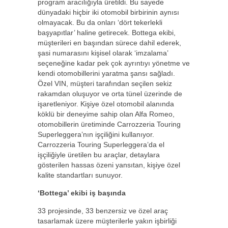
program aracılığıyla üretildi. Bu sayede
dünyadaki hiçbir iki otomobil birbirinin aynısı
olmayacak. Bu da onları ‘dört tekerlekli
başyapıtlar’ haline getirecek. Bottega ekibi,
müşterileri en başından sürece dahil ederek,
şasi numarasını kişisel olarak ‘imzalama’
seçeneğine kadar pek çok ayrıntıyı yönetme ve
kendi otomobillerini yaratma şansı sağladı.
Özel VIN, müşteri tarafından seçilen sekiz
rakamdan oluşuyor ve orta tünel üzerinde de
işaretleniyor. Kişiye özel otomobil alanında
köklü bir deneyime sahip olan Alfa Romeo,
otomobillerin üretiminde Carrozzeria Touring
Superleggera’nın işçiliğini kullanıyor.
Carrozzeria Touring Superleggera’da el
işçiliğiyle üretilen bu araçlar, detaylara
gösterilen hassas özeni yansıtan, kişiye özel
kalite standartları sunuyor.
‘Bottega’ ekibi iş başında
33 projesinde, 33 benzersiz ve özel araç
tasarlamak üzere müşterilerle yakın işbirliği