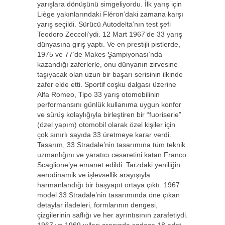
yarışlara dönüşünü simgeliyordu. İlk yarış için
Liège yakınlarındaki Fléron’daki zamana karşı
yarış seçildi. Sürücü Autodelta’nın test şefi
Teodoro Zeccoli’ydi. 12 Mart 1967’de 33 yarış
dünyasına giriş yaptı. Ve en prestijli pistlerde,
1975 ve 77’de Makes Şampiyonası’nda
kazandığı zaferlerle, onu dünyanın zirvesine
taşıyacak olan uzun bir başarı serisinin ilkinde
zafer elde etti. Sportif coşku dalgası üzerine
Alfa Romeo, Tipo 33 yarış otomobilinin
performansını günlük kullanıma uygun konfor
ve sürüş kolaylığıyla birleştiren bir “fuoriserie”
(özel yapım) otomobil olarak özel kişiler için
çok sınırlı sayıda 33 üretmeye karar verdi.
Tasarım, 33 Stradale’nin tasarımına tüm teknik
uzmanlığını ve yaratıcı cesaretini katan Franco
Scaglione’ye emanet edildi. Tarzdaki yeniliğin
aerodinamik ve işlevsellik arayışıyla
harmanlandığı bir başyapıt ortaya çıktı. 1967
model 33 Stradale’nin tasarımında öne çıkan
detaylar ifadeleri, formlarının dengesi,
çizgilerinin saflığı ve her ayrıntısının zarafetiydi.
1967 ve 1969 yılları arasında sadece 18 adet