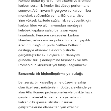
Romeo Brake-By-Wire fren sistemi ve Brembo
karbon-seramik frenler üst düzey performans
sunuyor. Alüminyum H-çerçeve ve karbon fiber
monokok sağlamlığı ve hafifliği garantiliyor.
Yine yüksek kalitede sağlamlık ve güvenlik için
karbon fiber ve alüminyumdan menteşeli
kelebek kapılara sahip bir tavan yapısı
tasarlandı. Pencere çerçeveleri karbon
fiberden, arka cam ise polikarbonattan yapıldı.
Aracın tuning’i F1 pilotu Valtteri Bottas’ın
desteğiyle efsanevi Balocco pistinde
gerçekleştirilecek. Böylece F1 deneyimi
gündelik sürüş deneyimine taşınacak ve Alfa
Romeo’nun kusursuz yol tutuşu sağlanacak.
Benzersiz bir kişiselleştirme yolculuğu
Benzersiz bir kişiselleştirme düzeyine sahip
olan özel seri, müşterilerin Bottega ekibinde yer
alan Alfa Romeo profesyonelleriyle birlikte hava
girişleri, tekerlekler ve hatta ayırt edici ön
kalkan gibi işlevsel stilistik unsurları
geliştirmelerine olanak tanıyan özel bir