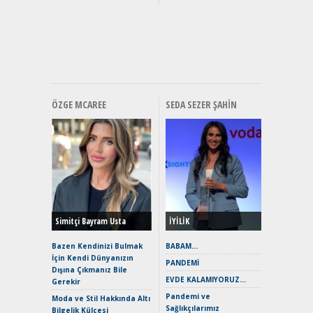
Yakıyor 
Mercede
ve En Yakı
Premium 
Hızlı Şar
ÖZGE MCAREE
SEDA SEZER ŞAHIN
Alınır M
Durulma
Yönleriy
Hybrid (
Simitçi Bayram Usta
İYİLİK
Alpine A2
Çağın Ce
Bazen Kendinizi Bulmak
BABAM…
İçin Kendi Dünyanızın
EAT8’e V
PANDEMİ
Dışına Çıkmanız Bile
Merhaba:
EVDE KALAMIYORUZ…
Gerekir
Mild-Hyb
Pandemi ve
Verimli?
Moda ve Stil Hakkında Altı
Sağlıkçılarımız
Bilgelik Külçesi
Crossove