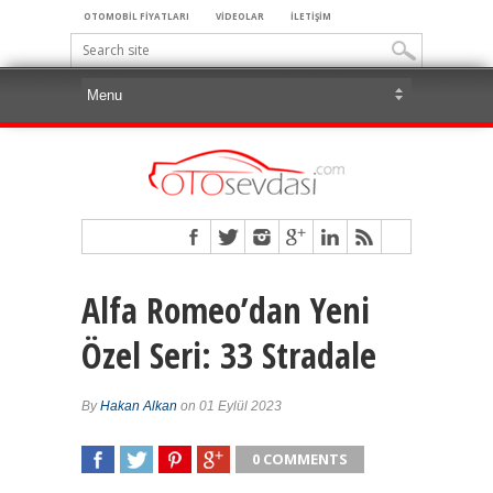
OTOMOBİL FİYATLARI
VİDEOLAR
İLETİŞİM
Alfa Romeo’dan Yeni
Özel Seri: 33 Stradale
By
Hakan Alkan
on 01 Eylül 2023
0 COMMENTS
SHARE
TWEET
SHARE
SHARE