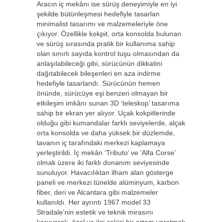
Aracın iç mekânı ise sürüş deneyimiyle en iyi
şekilde bütünleşmesi hedefiyle tasarlan
minimalist tasarımı ve malzemeleriyle öne
çıkıyor. Özellikle kokpit, orta konsolda bulunan
ve sürüş sırasında pratik bir kullanıma sahip
olan sınırlı sayıda kontrol tuşu olmasından da
anlaşılabileceği gibi, sürücünün dikkatini
dağıtabilecek bileşenleri en aza indirme
hedefiyle tasarlandı. Sürücünün hemen
önünde, sürücüye eşi benzeri olmayan bir
etkileşim imkânı sunan 3D ‘teleskop’ tasarıma
sahip bir ekran yer alıyor. Uçak kokpitlerinde
olduğu gibi kumandalar farklı seviyelerde, alçak
orta konsolda ve daha yüksek bir düzlemde,
tavanın iç tarafındaki merkezi kaplamaya
yerleştirildi. İç mekân ‘Tributo’ ve ‘Alfa Corse’
olmak üzere iki farklı donanım seviyesinde
sunuluyor. Havacılıktan ilham alan gösterge
paneli ve merkezi tünelde alüminyum, karbon
fiber, deri ve Alcantara gibi malzemeler
kullanıldı. Her ayrıntı 1967 model 33
Stradale’nin estetik ve teknik mirasını
koruyarak, özel ve ilgi çekici bir ortam yaratmak