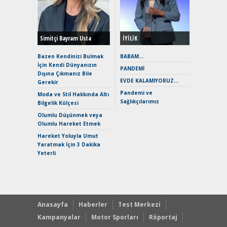
Durulma
Yönleriy
Hybrid (
Simitçi Bayram Usta
İYİLİK
Alpine A2
Çağın Ce
Bazen Kendinizi Bulmak
BABAM…
İçin Kendi Dünyanızın
EAT8’e V
PANDEMİ
Dışına Çıkmanız Bile
Merhaba:
EVDE KALAMIYORUZ…
Gerekir
Mild-Hyb
Pandemi ve
Verimli?
Moda ve Stil Hakkında Altı
Sağlıkçılarımız
Bilgelik Külçesi
Crossove
Yaramaz
Olumlu Düşünmek veya
Puma ST
Olumlu Hareket Etmek
Yakıyor 
Hareket Yoluyla Umut
Mercede
Yaratmak İçin 3 Dakika
ve En Yakı
Yeterli
Premium 
Hızlı Şar
Anasayfa
Haberler
Test Merkezi
Kampanyalar
Motor Sporları
Röportaj