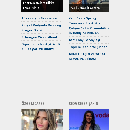
Ederken Nelere Dikkat
Etmelisiniz ?
Yeni Renault Austral
Alpine A2
Çağın Ce
Tükenmişlik Sendromu
Yeni Dacia Spring
Tamamen Elektrikle
EAT8’e V
Sosyal Medyada Dunning-
Çalışan Şehir Otomobiline
Merhaba:
Kruger Etkisi
İlk Bakış! SPRING 65
Mild-Hyb
Schengen Vizesi Almak
Verimli?
Astsubay ile Söyleşi…
Dışarıda Halka Açık Wi-Fi
Crossove
Toplum, Kadın ve Şiddet
Kullanıyor musunuz?
Yaramaz
AHMET HAŞİM VE YAHYA
Puma ST
KEMAL POETİKASI
Yakıyor 
Mercede
ve En Yakı
Premium 
Hızlı Şar
ÖZGE MCAREE
SEDA SEZER ŞAHIN
Alınır M