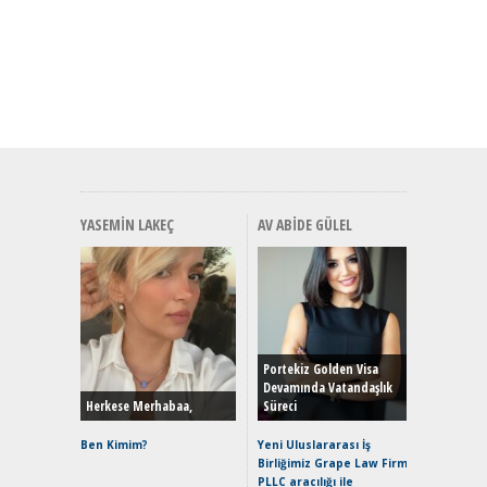
YASEMIN LAKEÇ
AV ABIDE GÜLEL
Alınır M
Durulma
Yönleriy
Hybrid (
Portekiz Golden Visa
Devamında Vatandaşlık
Herkese Merhabaa,
Süreci
Alpine A2
Çağın Ce
Ben Kimim?
Yeni Uluslararası İş
Birliğimiz Grape Law Firm
EAT8’e V
PLLC aracılığı ile
Merhaba: