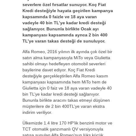
severlere özel fırsatlar sunuyor. Koç Fiat
Kredi desteğiyle hayata geçirilen kampanya
kapsamında 0 faizle ve 18 aya varan
vadeyle 40 bin TL’ye kadar kredi desteği
sağlanıyor. Bununla birlikte Ocak ayı
kampanyası kapsamında ayrıca 2 bin 400
TL’ye varan takas desteği de sunuluyor.
Alfa Romeo, 2016 yılının ilk ayında çok özel bir
satın alma kampanyasıyla MiTo veya Giulietta
sahibi olmayı hedefleyen otomobil severleri
bayilerine davet ediyor. Koç Fiat Kredi
desteğiyle gerçekleştirilen Alfa Romeo kasım
kampanyası kapsamında hem MiTo hem de
Giulietta için 0 faiz ve 18 aya varan vadeyle 40
bin TL’ye kadar kredi desteği sağlanıyor.
Bununla birlikte aracını takas etmeyi düşünen
müşterilere de 2 bin 400TL’ye varan ekstra
indirim veriliyor.
Ülkemizde 1.4 litre 170 HP’lik benzinli motor ve
TCT otomatik şanzımanlı QV versiyonuyla
satışa sunulan Alfa Romeo’nun lüks küçük