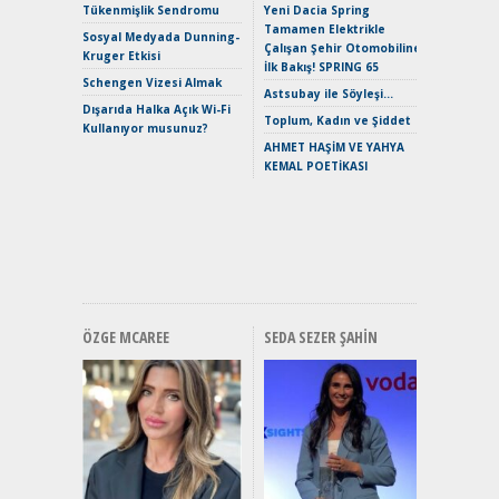
Çağın Ce
Tükenmişlik Sendromu
Yeni Dacia Spring
Tamamen Elektrikle
EAT8’e V
Sosyal Medyada Dunning-
Çalışan Şehir Otomobiline
Merhaba:
Kruger Etkisi
İlk Bakış! SPRING 65
Mild-Hyb
Schengen Vizesi Almak
Verimli?
Astsubay ile Söyleşi…
Dışarıda Halka Açık Wi-Fi
Crossove
Toplum, Kadın ve Şiddet
Kullanıyor musunuz?
Yaramaz
AHMET HAŞİM VE YAHYA
Puma ST
KEMAL POETİKASI
Yakıyor 
Mercede
ve En Yakı
Premium 
Hızlı Şar
ÖZGE MCAREE
SEDA SEZER ŞAHIN
Alınır M
Durulma
Yönleriy
Hybrid (