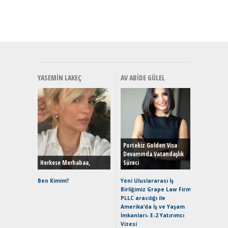
YASEMIN LAKEÇ
AV ABIDE GÜLEL
Alınır M
Durulma
Yönleriy
Hybrid (
Portekiz Golden Visa
Devamında Vatandaşlık
Herkese Merhabaa,
Süreci
Alpine A2
Çağın Ce
Ben Kimim?
Yeni Uluslararası İş
Birliğimiz Grape Law Firm
EAT8’e V
PLLC aracılığı ile
Merhaba:
Amerika’da İş ve Yaşam
Mild-Hyb
İmkanları- E-2 Yatırımcı
Verimli?
Vizesi