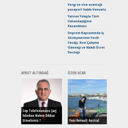
Crossove
Vergi ve vize avantajlı
Yaramaz
pasaport hakkı-Vanuatu
Puma ST
Yakıyor 
Yatırım Yoluyla Türk
Vatandaşlığının
Mercede
Kazanılması
ve En Yakı
Premium 
Deprem Kapsamında İş
Hızlı Şar
Sözleşmesinin Fesih
Yasağı, Kısa Çalışma
Ödeneği ve Nakdi Ücret
Desteği
AYKUT ALTINDAĞ
ÖZEN ACAR
Alınır M
Durulma
Yönleriy
Hybrid (
Cep Telefonunuzu Şarj
Ederken Nelere Dikkat
Etmelisiniz ?
Yeni Renault Austral
Alpine A2