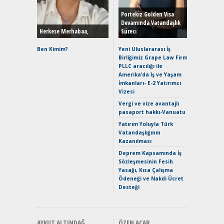
Yönleriy
Hybrid (
Portekiz Golden Visa
Devamında Vatandaşlık
Herkese Merhabaa,
Süreci
Alpine A2
Çağın Ce
Ben Kimim?
Yeni Uluslararası İş
Birliğimiz Grape Law Firm
EAT8’e V
PLLC aracılığı ile
Merhaba:
Amerika’da İş ve Yaşam
Mild-Hyb
İmkanları- E-2 Yatırımcı
Verimli?
Vizesi
Crossove
Vergi ve vize avantajlı
Yaramaz
pasaport hakkı-Vanuatu
Puma ST
Yakıyor 
Yatırım Yoluyla Türk
Vatandaşlığının
Mercede
Kazanılması
ve En Yakı
Premium 
Deprem Kapsamında İş
Hızlı Şar
Sözleşmesinin Fesih
Yasağı, Kısa Çalışma
Ödeneği ve Nakdi Ücret
Desteği
AYKUT ALTINDAĞ
ÖZEN ACAR