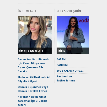
ÖZGE MCAREE
SEDA SEZER ŞAHIN
Alınır M
Durulma
Yönleriy
Hybrid (
Simitçi Bayram Usta
İYİLİK
Alpine A2
Çağın Ce
Bazen Kendinizi Bulmak
BABAM…
İçin Kendi Dünyanızın
EAT8’e V
PANDEMİ
Dışına Çıkmanız Bile
Merhaba:
EVDE KALAMIYORUZ…
Gerekir
Mild-Hyb
Pandemi ve
Verimli?
Moda ve Stil Hakkında Altı
Sağlıkçılarımız
Bilgelik Külçesi
Crossove
Yaramaz
Olumlu Düşünmek veya
Puma ST
Olumlu Hareket Etmek
Yakıyor 
Hareket Yoluyla Umut
Mercede
Yaratmak İçin 3 Dakika
ve En Yakı
Yeterli