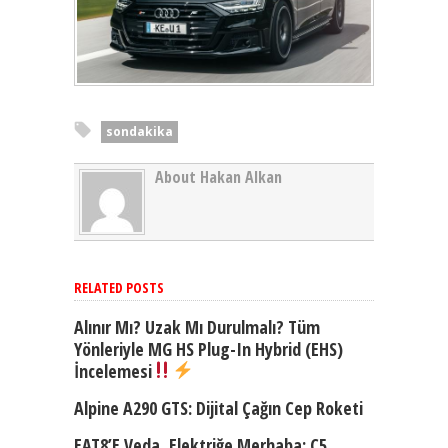
sondakika
About Hakan Alkan
RELATED POSTS
Alınır Mı? Uzak Mı Durulmalı? Tüm
Yönleriyle MG HS Plug-In Hybrid (EHS)
İncelemesi
Alpine A290 GTS: Dijital Çağın Cep Roketi
EAT8’e Veda, Elektriğe Merhaba: C5