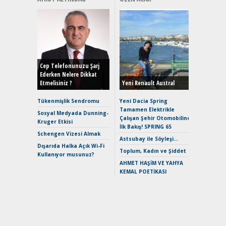
Alınır M
Durulma
Yönleriy
Hybrid (
Cep Telefonunuzu Şarj
Ederken Nelere Dikkat
Etmelisiniz ?
Yeni Renault Austral
Alpine A2
Çağın Ce
Tükenmişlik Sendromu
Yeni Dacia Spring
Tamamen Elektrikle
EAT8’e V
Sosyal Medyada Dunning-
Çalışan Şehir Otomobiline
Merhaba:
Kruger Etkisi
İlk Bakış! SPRING 65
Mild-Hyb
Schengen Vizesi Almak
Verimli?
Astsubay ile Söyleşi…
Dışarıda Halka Açık Wi-Fi
Crossove
Toplum, Kadın ve Şiddet
Kullanıyor musunuz?
Yaramaz
AHMET HAŞİM VE YAHYA
Puma ST
KEMAL POETİKASI
Yakıyor 
Mercede
ve En Yakı
Premium 
Hızlı Şar