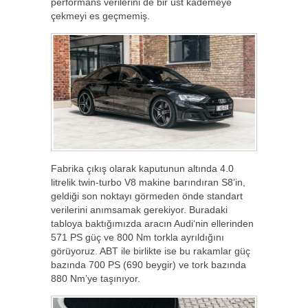
performans verilerini de bir üst kademeye
çekmeyi es geçmemiş.
Fabrika çıkış olarak kaputunun altında 4.0
litrelik twin-turbo V8 makine barındıran S8’in,
geldiği son noktayı görmeden önde standart
verilerini anımsamak gerekiyor. Buradaki
tabloya baktığımızda aracın Audi‘nin ellerinden
571 PS güç ve 800 Nm torkla ayrıldığını
görüyoruz. ABT ile birlikte ise bu rakamlar güç
bazında 700 PS (690 beygir) ve tork bazında
880 Nm’ye taşınıyor.