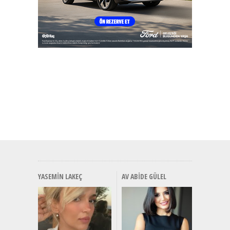
YASEMIN LAKEÇ
AV ABIDE GÜLEL
Alınır M
Durulma