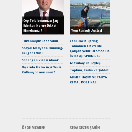
Alınır M
Durulma
Yönleriy
Hybrid (
Cep Telefonunuzu Şarj
Ederken Nelere Dikkat
Etmelisiniz ?
Yeni Renault Austral
Alpine A2
Çağın Ce
Tükenmişlik Sendromu
Yeni Dacia Spring
Tamamen Elektrikle
EAT8’e V
Sosyal Medyada Dunning-
Çalışan Şehir Otomobiline
Merhaba:
Kruger Etkisi
İlk Bakış! SPRING 65
Mild-Hyb
Schengen Vizesi Almak
Verimli?
Astsubay ile Söyleşi…
Dışarıda Halka Açık Wi-Fi
Crossove
Toplum, Kadın ve Şiddet
Kullanıyor musunuz?
Yaramaz
AHMET HAŞİM VE YAHYA
Puma ST
KEMAL POETİKASI
Yakıyor 
Mercede
ve En Yakı
Premium 
Hızlı Şar
ÖZGE MCAREE
SEDA SEZER ŞAHIN