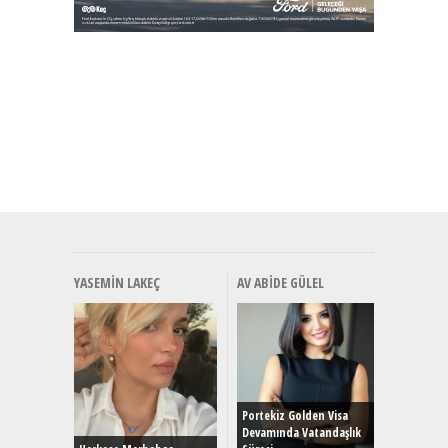
YASEMIN LAKEÇ
AV ABIDE GÜLEL
Alınır M
Durulma
Yönleriy
Hybrid (
Portekiz Golden Visa
Devamında Vatandaşlık