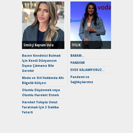
Alınır M
Durulma
Yönleriy
Hybrid (
Simitçi Bayram Usta
İYİLİK
Alpine A2
Çağın Ce
Bazen Kendinizi Bulmak
BABAM…
İçin Kendi Dünyanızın
EAT8’e V
PANDEMİ
Dışına Çıkmanız Bile
Merhaba:
EVDE KALAMIYORUZ…
Gerekir
Mild-Hyb
Pandemi ve
Verimli?
Moda ve Stil Hakkında Altı
Sağlıkçılarımız
Bilgelik Külçesi
Crossove
Yaramaz
Olumlu Düşünmek veya
Puma ST
Olumlu Hareket Etmek
Yakıyor 
Hareket Yoluyla Umut
Mercede
Yaratmak İçin 3 Dakika
ve En Yakı
Yeterli
Premium 
Hızlı Şar