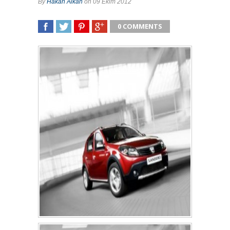
By
Hakan Alkan
on 09 Ekim 2012
0 COMMENTS
SHARE
TWEET
SHARE
SHARE