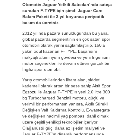
Otomotiv Jaguar Yetkili Satıcıları’nda satışa
sunulan F-TYPE için şimdi Jaguar Care
Bakım Paketi ile 3 yıl boyunca periyodik
bakım da ücretsiz.
2012 yılında pazara sunulduğundan bu yana,
global pazarda segmentinin en çok satan spor
otomobili olarak yerini sağlamlaştırıp, 160’a
yakın ödül kazanan F-TYPE, başarısını
makyajlı alüminyum gövdesi ve yeni Ingenium
motor seçenekleri ile devam ettiren gerçek bir
İngiliz spor otomobil.
Yarış otomobillerinden ilham alan, şiddeti
kademeli olarak artan bir sese sahip Aktif Spor
Egzozu ile Jaguar F-TYPE’ın yeni 2.0 litre 300
bg Turbocharged Benzinli motoru, güçlü ve
verimli bir performansın yanısra, Akıllı Sürekli
Değişken Valf Kaldırma Kontrolü, E-wastegate
ve değişken hacimli yağ pompası dahil olmak
üzere çeşitli yenilikçi teknolojiler içeriyor.
Olağanüstü güç, daha az işletim maliyeti ve
Jaguar F-TYPE’ın dinamik performansında