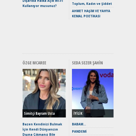
Dışarıda Halka Açık Wi-Fi
Crossove
Toplum, Kadın ve Şiddet
Kullanıyor musunuz?
Yaramaz
AHMET HAŞİM VE YAHYA
Puma ST
KEMAL POETİKASI
Yakıyor 
Mercede
ve En Yakı
Premium 
Hızlı Şar
ÖZGE MCAREE
SEDA SEZER ŞAHIN
Alınır M
Durulma
Yönleriy
Hybrid (
Simitçi Bayram Usta
İYİLİK
Alpine A2
Çağın Ce
Bazen Kendinizi Bulmak
BABAM…
İçin Kendi Dünyanızın
EAT8’e V
PANDEMİ
Dışına Çıkmanız Bile
Merhaba: