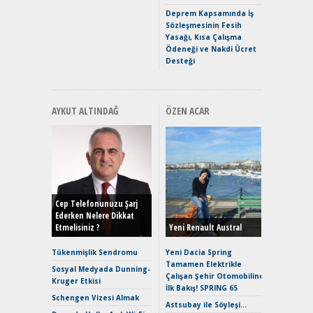
Premium 
Deprem Kapsamında İş
Hızlı Şar
Sözleşmesinin Fesih
Yasağı, Kısa Çalışma
Ödeneği ve Nakdi Ücret
Desteği
AYKUT ALTINDAĞ
ÖZEN ACAR
Alınır M
Durulma
Yönleriy
Hybrid (
Cep Telefonunuzu Şarj
Ederken Nelere Dikkat
Etmelisiniz ?
Yeni Renault Austral
Alpine A2
Çağın Ce
Tükenmişlik Sendromu
Yeni Dacia Spring
Tamamen Elektrikle
EAT8’e V
Sosyal Medyada Dunning-
Çalışan Şehir Otomobiline
Merhaba:
Kruger Etkisi
İlk Bakış! SPRING 65
Mild-Hyb
Schengen Vizesi Almak
Verimli?
Astsubay ile Söyleşi…