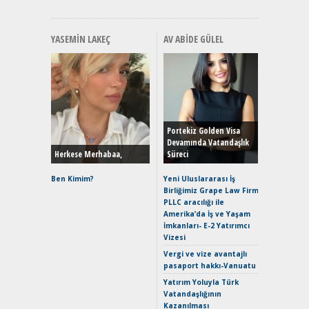
YASEMIN LAKEÇ
AV ABIDE GÜLEL
Alınır M
Durulma
Yönleriy
Hybrid (
Portekiz Golden Visa
Devamında Vatandaşlık
Herkese Merhabaa,
Süreci
Alpine A2
Çağın Ce
Ben Kimim?
Yeni Uluslararası İş
Birliğimiz Grape Law Firm
EAT8’e V
PLLC aracılığı ile
Merhaba:
Amerika’da İş ve Yaşam
Mild-Hyb
İmkanları- E-2 Yatırımcı
Verimli?
Vizesi
Crossove
Vergi ve vize avantajlı
Yaramaz
pasaport hakkı-Vanuatu
Puma ST
Yakıyor 
Yatırım Yoluyla Türk
Vatandaşlığının
Mercede
Kazanılması
ve En Yakı