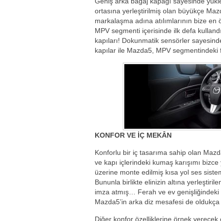
Geniş arka bagaj kapağı sayesinde yükle
ortasına yerleştirilmiş olan büyükçe 
markalaşma adına atılımlarının bize en ö
MPV segmenti içerisinde ilk defa kulland
kapıları! Dokunmatik sensörler sayesinde
kapılar ile Mazda5, MPV segmentindeki fa
KONFOR VE İÇ MEKÂN
Konforlu bir iç tasarıma sahip olan Mazd
ve kapı içlerindeki kumaş karışımı bizce
üzerine monte edilmiş kısa yol ses siste
Bununla birlikte elinizin altına yerleşti
imza atmış… Ferah ve ev genişliğindeki 
Mazda5’in arka diz mesafesi de oldukça 
Diğer konfor özelliklerine örnek verecek 