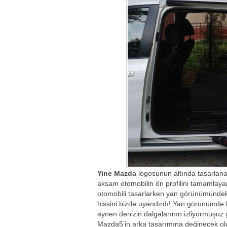
Yine Mazda
logosunun altında tasarlanan
aksam otomobilin ön profilini tamamlay
otomobili tasarlarken yan görünümündeki
hissini bizde uyandırdı! Yan görünümde ka
aynen denizin dalgalarının izliyormuşuz
Mazda5’in arka tasarımına değinecek ol