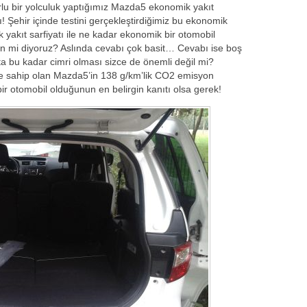
rlu bir yolculuk yaptığımız Mazda5 ekonomik yakıt
tı! Şehir içinde testini gerçekleştirdiğimiz bu ekonomik
k yakıt sarfiyatı ile ne kadar ekonomik bir otomobil
n mi diyoruz? Aslında cevabı çok basit… Cevabı ise boş
tta bu kadar cimri olması sizce de önemli değil mi?
ne sahip olan Mazda5’in 138 g/km’lik CO2 emisyon
bir otomobil olduğunun en belirgin kanıtı olsa gerek!