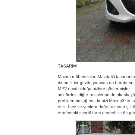
TASARIM
Mazda mühendisleri Mazda5’i tasarlarken g
dinamik bir gövde yapısını da beraberind
MPV nasıl olduğu bizlere göstermişler… 
sektördeki diğer rakiplerine de olumlu y
profilden baktığımızda bizi Mazda3’ün tas
ettik. İnce ve yanlara doğru uzanan şık 
etrafındaki sportif form otomobilin ön g