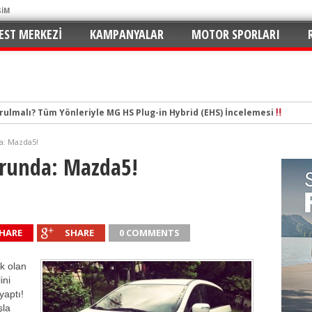
ŞİM
EST MERKEZI
KAMPANYALAR
MOTOR SPORLARI
tal Çağın Cep Roketi
e Merhaba: C5 Aircross 1.2 Mild-Hybrid ile Ne Kadar Verimli?
a: Mazda5!
n Yaramaz Çocuğu: 2026 Puma ST-Line Hem Az Yakıyor Hem Şımartıyor
orunda: Mazda5!
v ve En Yakıt İş Birliği ile Premium Konseptli İlk Hızlı Şarj İstasyonu 
hu ve Maksimum Tasarruf: Toyota C-HR 1.8 Hybrid GR Sport İncelemesi
ektrikli SUV Standartları Yeniden Yazılıyor: Kia EV3 Direksiyonundayız
HARE
SHARE
0 COMMENTS
n de Favorisi: Renault Clio İkinci Kez “Türkiye’de Yılın Otomobili” Seçildi
rruflu: Yeni Peugeot 2008 Hybrid e-DCS6
k olan
 İmzalar Atıldı: 81 İlde 249 İstasyon
ini
yaptı!
urulmalı? Tüm Yönleriyle MG HS Plug-in Hybrid (EHS) İncelemesi
şla