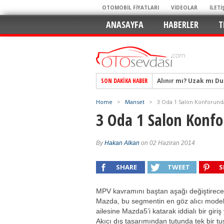
OTOMOBİL FİYATLARI
VİDEOLAR
İLETİ
ANASAYFA
HABERLER
T
SON DAKIKA HABER
Alpine A290 GTS: Diji
EAT8’e Veda, Elektriğ
Home
>
Manset
>
3 Oda 1 Salon Konforund
Crossover Dünyasını
3 Oda 1 Salon Konf
Mercedes-Benz Otomoti
Keskin Hatlar, GR Ru
By
Hakan Alkan
on 02 Haziran 2014
Geleceğin Kompakt El
SHARE
TWEET
S
Pazarın Lideri, Jurini
Hem Şehirli Hem Tasa
MPV kavramını baştan aşağı değiştirece
TURKA’nın Dev Ağı İçin
Mazda, bu segmentin en göz alıcı model
ailesine Mazda5’i katarak iddialı bir giriş 
Alınır mı? Uzak mı D
Akıcı dış tasarımından tutunda tek bir tu