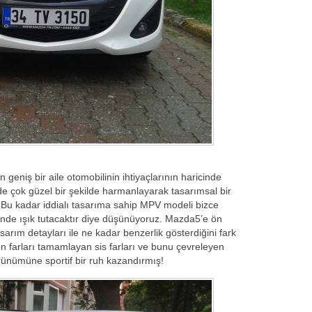
eniş bir aile otomobilinin ihtiyaçlarının haricinde
e çok güzel bir şekilde harmanlayarak tasarımsal bir
Bu kadar iddialı tasarıma sahip MPV modeli bizce
önde ışık tutacaktır diye düşünüyoruz. Mazda5’e ön
arım detayları ile ne kadar benzerlik gösterdiğini fark
ön farları tamamlayan sis farları ve bunu çevreleyen
örünümüne sportif bir ruh kazandırmış!