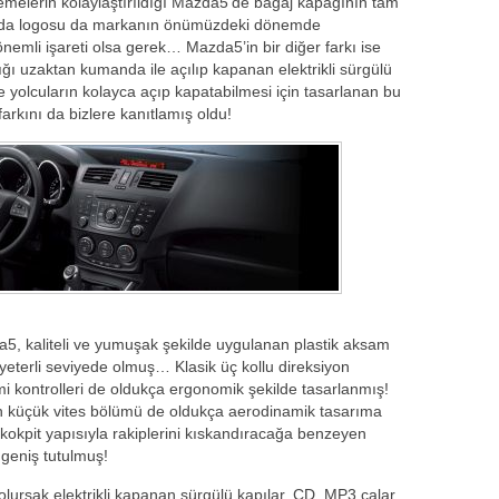
melerin kolaylaştırıldığı Mazda5’de bagaj kapağının tam
Mazda logosu da markanın önümüzdeki dönemde
nemli işareti olsa gerek… Mazda5’in bir diğer farkı ise
ığı uzaktan kumanda ile açılıp kapanan elektrikli sürgülü
 yolcuların kolayca açıp kapatabilmesi için tasarlanan bu
rkını da bizlere kanıtlamış oldu!
a5, kaliteli ve yumuşak şekilde uygulanan plastik aksam
 yeterli seviyede olmuş… Klasik üç kollu direksiyon
mi kontrolleri de oldukça ergonomik şekilde tasarlanmış!
rilen küçük vites bölümü de oldukça aerodinamik tasarıma
kokpit yapısıyla rakiplerini kıskandıracağa benzeyen
geniş tutulmuş!
olursak elektrikli kapanan sürgülü kapılar, CD, MP3 çalar