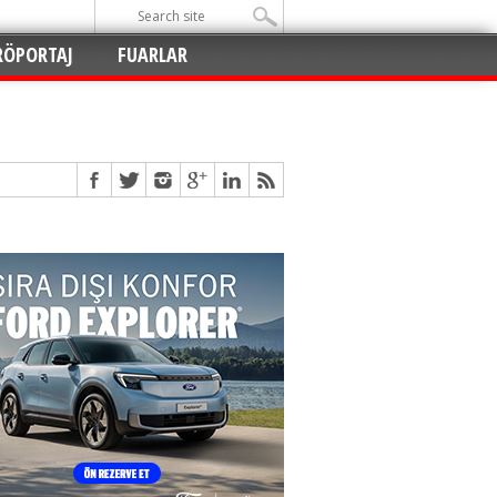
RÖPORTAJ
FUARLAR
Açıldı
!
!