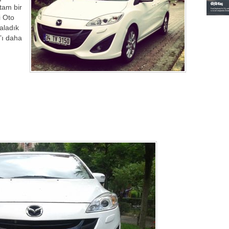
tam bir
i Oto
kaladık
’ı daha