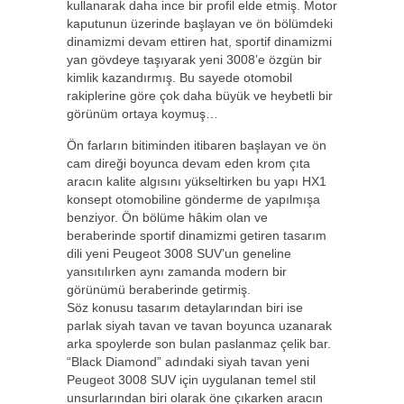
kullanarak daha ince bir profil elde etmiş. Motor
kaputunun üzerinde başlayan ve ön bölümdeki
dinamizmi devam ettiren hat, sportif dinamizmi
yan gövdeye taşıyarak yeni 3008’e özgün bir
kimlik kazandırmış. Bu sayede otomobil
rakiplerine göre çok daha büyük ve heybetli bir
görünüm ortaya koymuş…
Ön farların bitiminden itibaren başlayan ve ön
cam direği boyunca devam eden krom çıta
aracın kalite algısını yükseltirken bu yapı HX1
konsept otomobiline gönderme de yapılmışa
benziyor. Ön bölüme hâkim olan ve
beraberinde sportif dinamizmi getiren tasarım
dili yeni Peugeot 3008 SUV’un geneline
yansıtılırken aynı zamanda modern bir
görünümü beraberinde getirmiş.
Söz konusu tasarım detaylarından biri ise
parlak siyah tavan ve tavan boyunca uzanarak
arka spoylerde son bulan paslanmaz çelik bar.
“Black Diamond” adındaki siyah tavan yeni
Peugeot 3008 SUV için uygulanan temel stil
unsurlarından biri olarak öne çıkarken aracın