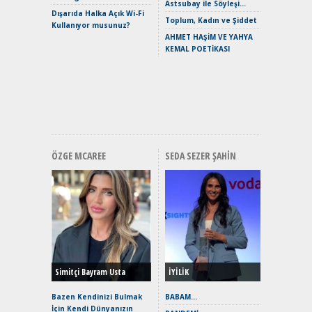
Verimli?
Astsubay ile Söyleşi…
Dışarıda Halka Açık Wi-Fi
Crossove
Toplum, Kadın ve Şiddet
Kullanıyor musunuz?
Yaramaz
AHMET HAŞİM VE YAHYA
Puma ST
KEMAL POETİKASI
Yakıyor 
Mercede
ve En Yakı
Premium 
Hızlı Şar
ÖZGE MCAREE
SEDA SEZER ŞAHIN
Alınır M
Durulma
Yönleriy
Hybrid (
Simitçi Bayram Usta
İYİLİK
Alpine A2
Çağın Ce
Bazen Kendinizi Bulmak
BABAM…
İçin Kendi Dünyanızın
EAT8’e V