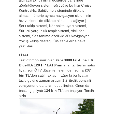
algılayarak full dijital gösterge panelinde
görüntüleyen sistem, sürücüye bu hızı Cruise
Kontrol/Hız Sabitleme sisteminde dikkate
almasını önerip ayrıca navigasyon sisteminin
hız verilerini de dikkate almasını sağlıyor.),
Şerit takip sistemi, Kör nokta uyarı sistemi,
Sürücü yorgunluk tespit sistemi, Akıllı far
sistemi, Ses tanıma özellikle 3D Navigasyon,
Yokuş kalkış desteği, Ön-Yan-Perde hava
yastıkları…
FİYAT
Test otomobilimiz olan
Yeni 3008 GT-Line 1.6
BlueHDi 120 HP EAT6’nın
anahtar teslim satış
fiyatı son ÖTV düzenlemelerinden sonra
237
bin TL’
den satılmaktadır. Eğer ki bu fiyatlar
tuzlu geldi o zaman aracın 1.2 litrelik benzinli
versiyonunu da tercih edebilirsiniz. Onun da
başlangıç fiyatı
134 bin
TL’den başlıyor. Tercih
sizin…