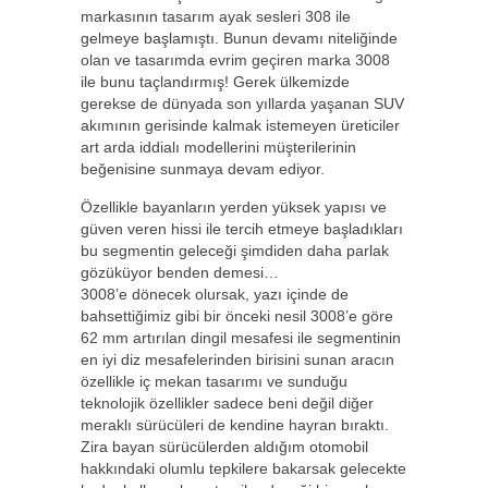
markasının tasarım ayak sesleri 308 ile
gelmeye başlamıştı. Bunun devamı niteliğinde
olan ve tasarımda evrim geçiren marka 3008
ile bunu taçlandırmış! Gerek ülkemizde
gerekse de dünyada son yıllarda yaşanan SUV
akımının gerisinde kalmak istemeyen üreticiler
art arda iddialı modellerini müşterilerinin
beğenisine sunmaya devam ediyor.
Özellikle bayanların yerden yüksek yapısı ve
güven veren hissi ile tercih etmeye başladıkları
bu segmentin geleceği şimdiden daha parlak
gözüküyor benden demesi…
3008’e dönecek olursak, yazı içinde de
bahsettiğimiz gibi bir önceki nesil 3008’e göre
62 mm artırılan dingil mesafesi ile segmentinin
en iyi diz mesafelerinden birisini sunan aracın
özellikle iç mekan tasarımı ve sunduğu
teknolojik özellikler sadece beni değil diğer
meraklı sürücüleri de kendine hayran bıraktı.
Zira bayan sürücülerden aldığım otomobil
hakkındaki olumlu tepkilere bakarsak gelecekte