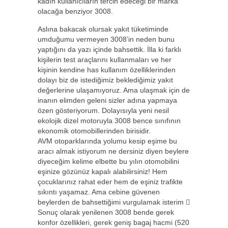
kadın kullanıcıların tercih edeceği bir marka
olacağa benziyor 3008.
Aslına bakacak olursak yakıt tüketiminde
umduğumu vermeyen 3008’in neden bunu
yaptığını da yazı içinde bahsettik. İlla ki farklı
kişilerin test araçlarını kullanmaları ve her
kişinin kendine has kullanım özelliklerinden
dolayı biz de istediğimiz beklediğimiz yakıt
değerlerine ulaşamıyoruz. Ama ulaşmak için de
inanın elimden geleni sizler adına yapmaya
özen gösteriyorum. Dolayısıyla yeni nesil
ekolojik dizel motoruyla 3008 bence sınıfının
ekonomik otomobillerinden birisidir.
AVM otoparklarında yolumu kesip eşime bu
aracı almak istiyorum ne dersiniz diyen beylere
diyeceğim kelime elbette bu yılın otomobilini
eşinize gözünüz kapalı alabilirsiniz! Hem
çocuklarınız rahat eder hem de eşiniz trafikte
sıkıntı yaşamaz. Ama cebine güvenen
beylerden de bahsettiğimi vurgulamak isterim 
Sonuç olarak yenilenen 3008 bende gerek
konfor özellikleri, gerek geniş bagaj hacmi (520