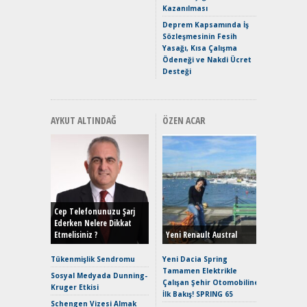
Kazanılması
ve En Yakı
Premium 
Deprem Kapsamında İş
Hızlı Şar
Sözleşmesinin Fesih
Yasağı, Kısa Çalışma
Ödeneği ve Nakdi Ücret
Desteği
AYKUT ALTINDAĞ
ÖZEN ACAR
Alınır M
Durulma
Yönleriy
Hybrid (
Cep Telefonunuzu Şarj
Ederken Nelere Dikkat
Etmelisiniz ?
Yeni Renault Austral
Alpine A2
Çağın Ce
Tükenmişlik Sendromu
Yeni Dacia Spring
Tamamen Elektrikle
EAT8’e V
Sosyal Medyada Dunning-
Çalışan Şehir Otomobiline
Merhaba:
Kruger Etkisi
İlk Bakış! SPRING 65
Mild-Hyb
Schengen Vizesi Almak