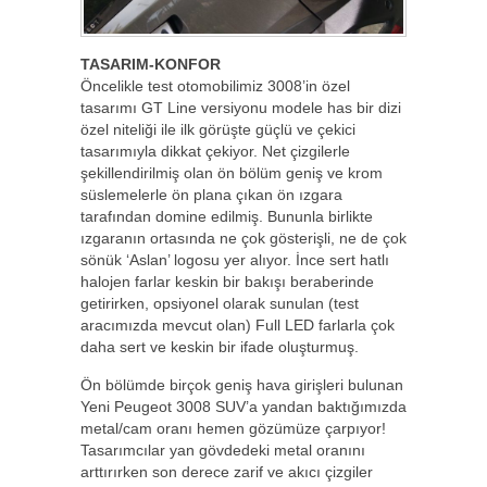
TASARIM-KONFOR
Öncelikle test otomobilimiz 3008’in özel
tasarımı GT Line versiyonu modele has bir dizi
özel niteliği ile ilk görüşte güçlü ve çekici
tasarımıyla dikkat çekiyor. Net çizgilerle
şekillendirilmiş olan ön bölüm geniş ve krom
süslemelerle ön plana çıkan ön ızgara
tarafından domine edilmiş. Bununla birlikte
ızgaranın ortasında ne çok gösterişli, ne de çok
sönük ‘Aslan’ logosu yer alıyor. İnce sert hatlı
halojen farlar keskin bir bakışı beraberinde
getirirken, opsiyonel olarak sunulan (test
aracımızda mevcut olan) Full LED farlarla çok
daha sert ve keskin bir ifade oluşturmuş.
Ön bölümde birçok geniş hava girişleri bulunan
Yeni Peugeot 3008 SUV’a yandan baktığımızda
metal/cam oranı hemen gözümüze çarpıyor!
Tasarımcılar yan gövdedeki metal oranını
arttırırken son derece zarif ve akıcı çizgiler