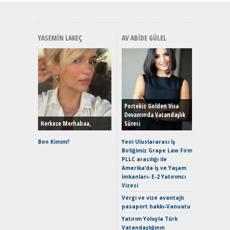
YASEMIN LAKEÇ
AV ABIDE GÜLEL
Alınır M
Durulma
Yönleriy
Hybrid (
Portekiz Golden Visa
Devamında Vatandaşlık
Herkese Merhabaa,
Süreci
Alpine A2
Çağın Ce
Ben Kimim?
Yeni Uluslararası İş
Birliğimiz Grape Law Firm
EAT8’e V
PLLC aracılığı ile
Merhaba:
Amerika’da İş ve Yaşam
Mild-Hyb
İmkanları- E-2 Yatırımcı
Verimli?
Vizesi
Crossove
Vergi ve vize avantajlı
Yaramaz
pasaport hakkı-Vanuatu
Puma ST
Yakıyor 
Yatırım Yoluyla Türk
Vatandaşlığının
Mercede