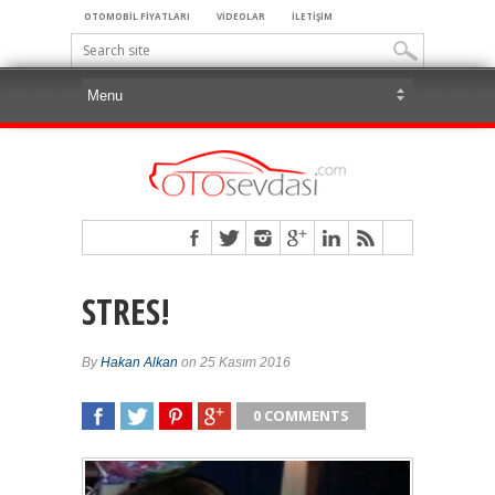
OTOMOBİL FİYATLARI
VİDEOLAR
İLETİŞİM
STRES!
By
Hakan Alkan
on 25 Kasım 2016
0 COMMENTS
SHARE
TWEET
SHARE
SHARE