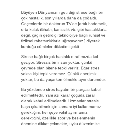
Büyüyen Dünyamızın getirdiği strese bağlı bir
çok hastalık, son yıllarda daha da çoğaldı.
Geçenlerde bir doktorun TV’de [artık bademcik,
orta kulak iltihabı, kansızlık vb. gibi hastalıklarla
değil, çağın getirdiği teknolojiye bağlı ruhsal ve
fiziksel rahatsızlıklarla uğraşıyoruz.] diyerek
kurduğu cümleler dikkatimi çekti.
Strese bağlı birçok hastalık etrafımızda kol
geziyor. Stressiz bir insan yoktur, çünkü
çevrede olan bitene tepki veririz. Eğer stres
yoksa kişi tepki veremez. Çünkü enerjimiz
yoktur, bu da yaşarken ölmekle aynı durumdur.
Bu yüzdende stres hayatın bir parçası kabul
edilmektedir. Yani azı karar çoğuda zarar
olarak kabul edilmektedir. Uzmanlar stresle
başa çıkabilmek için zamanı iyi kullanmamız
gerektiğini, her şeye vakit ayırmamız
gerektiğini, özellikle spor ve beslenmenin
önemine dikkat çekmekte, uyku düzenimize