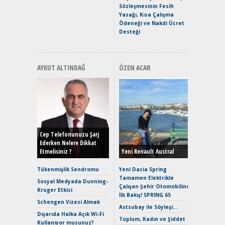
Hızlı Şar
Sözleşmesinin Fesih
Yasağı, Kısa Çalışma
Ödeneği ve Nakdi Ücret
Desteği
AYKUT ALTINDAĞ
ÖZEN ACAR
Alınır M
Durulma
Yönleriy
Hybrid (
Cep Telefonunuzu Şarj
Ederken Nelere Dikkat
Etmelisiniz ?
Yeni Renault Austral
Alpine A2
Çağın Ce
Tükenmişlik Sendromu
Yeni Dacia Spring
Tamamen Elektrikle
EAT8’e V
Sosyal Medyada Dunning-
Çalışan Şehir Otomobiline
Merhaba:
Kruger Etkisi
İlk Bakış! SPRING 65
Mild-Hyb
Schengen Vizesi Almak
Verimli?
Astsubay ile Söyleşi…
Dışarıda Halka Açık Wi-Fi
Crossove
Toplum, Kadın ve Şiddet
Kullanıyor musunuz?