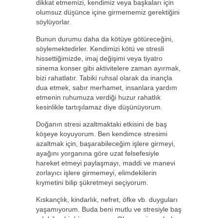
dikkat etmemizi, kendimiz veya başkaları için
olumsuz düşünce içine girmememiz gerektiğini
söylüyorlar.
Bunun durumu daha da kötüye götüreceğini,
söylemektedirler. Kendimizi kötü ve stresli
hissettiğimizde, imaj değişimi veya tiyatro
sinema konser gibi aktivitelere zaman ayırmak,
bizi rahatlatır. Tabiki ruhsal olarak da inançla
dua etmek, sabır merhamet, insanlara yardım
etmenin ruhumuza verdiği huzur rahatlık
kesinlikle tartışılamaz diye düşünüyorum.
Doğanın stresi azaltmaktaki etkisini de baş
köşeye koyuyorum. Ben kendimce stresimi
azaltmak için, başarabileceğim işlere girmeyi,
ayağını yorganına göre uzat felsefesiyle
hareket etmeyi paylaşmayı, maddi ve manevi
zorlayıcı işlere girmemeyi, elimdekilerin
kıymetini bilip şükretmeyi seçiyorum.
Kıskançlık, kindarlık, nefret, öfke vb. duyguları
yaşamıyorum. Buda beni mutlu ve stresiyle baş