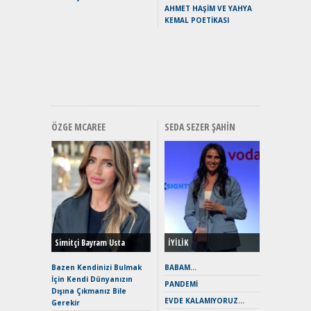
Yaramaz
AHMET HAŞİM VE YAHYA
Puma ST
KEMAL POETİKASI
Yakıyor 
Mercede
ve En Yakı
Premium 
Hızlı Şar
ÖZGE MCAREE
SEDA SEZER ŞAHIN
Alınır M
Durulma
Yönleriy
Hybrid (
Simitçi Bayram Usta
İYİLİK
Alpine A2
Çağın Ce
Bazen Kendinizi Bulmak
BABAM…
İçin Kendi Dünyanızın
EAT8’e V
PANDEMİ
Dışına Çıkmanız Bile
Merhaba:
EVDE KALAMIYORUZ…
Gerekir
Mild-Hyb