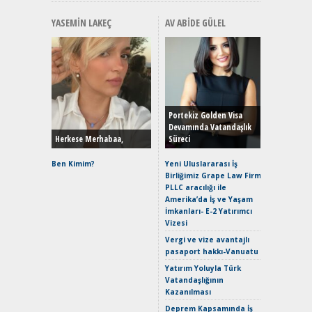
YASEMIN LAKEÇ
AV ABIDE GÜLEL
Alınır M
Durulma
Yönleriy
Hybrid (
Portekiz Golden Visa
Devamında Vatandaşlık
Herkese Merhabaa,
Süreci
Alpine A2
Çağın Ce
Ben Kimim?
Yeni Uluslararası İş
Birliğimiz Grape Law Firm
EAT8’e V
PLLC aracılığı ile
Merhaba:
Amerika’da İş ve Yaşam
Mild-Hyb
İmkanları- E-2 Yatırımcı
Verimli?
Vizesi
Crossove
Vergi ve vize avantajlı
Yaramaz
pasaport hakkı-Vanuatu
Puma ST
Yakıyor 
Yatırım Yoluyla Türk
Vatandaşlığının
Mercede
Kazanılması
ve En Yakı
Premium 
Deprem Kapsamında İş