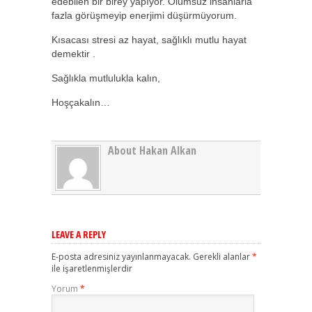
edebilen bir birey yapıyor. Olumsuz insanlarla
fazla görüşmeyip enerjimi düşürmüyorum.
Kısacası stresi az hayat, sağlıklı mutlu hayat
demektir .
Sağlıkla mutlulukla kalın,
Hoşçakalın…
About Hakan Alkan
LEAVE A REPLY
E-posta adresiniz yayınlanmayacak.
Gerekli alanlar
*
ile işaretlenmişlerdir
Yorum
*