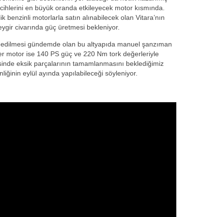
rcihlerini en büyük oranda etkileyecek motor kısmında.
elik benzinli motorlarla satın alınabilecek olan Vitara’nın
eygir civarında güç üretmesi bekleniyor.
in edilmesi gündemde olan bu altyapıda manuel şanzıman
iğer motor ise 140 PS güç ve 220 Nm tork değerleriyle
sinde eksik parçalarının tamamlanmasını beklediğimiz
liğinin eylül ayında yapılabileceği söyleniyor.