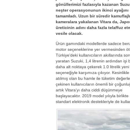
gönüllerimizi fazlasıyla kazanan Suzu
neşter operasyonunun ikinci ayağını
tamamladı. Uzun bir süredir kamuflajlı
kameralara yakalanan Vitara da, Japo
üreticinin adını daha fazla telaffuz e
vesile olacak.
Ürün gamındaki modellerde sadece benz
motor seçeneklerine yer vermesinden öt
Türkiye’deki kullanıcıların akıllarında sor
yaratan Suzuki, 1,4 litrenin ardından işi 
daha alt noktaya çekerek 1.0 litrelik yen
seçeneğiyle karşımıza çıkıyor. Kesinlikle
atılmış olan bu hamle ile tüketim değerl
çekinen kullanıcıların önemli bir çoğunl
artık Vitara’yı daha ciddi düşünmeye
başlayacaktır. 2019 model yılıyla birlikt
standart elektronik destekleriyle de kul