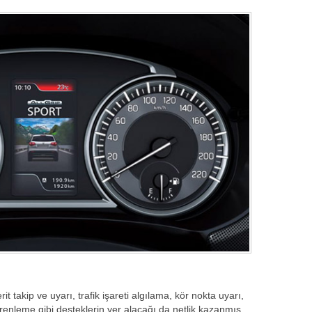
t takip ve uyarı, trafik işareti algılama, kör nokta uyarı,
 frenleme gibi desteklerin yer alacağı da netlik kazanmış