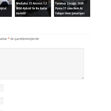
Merhaba: C5 Aircross 1.2
Yaramaz Çocuğu: 2026
ijital
Mild-Hybrid Ile Ne Kadar
Puma ST-Line Hem Az
Verimli?
Yakıyor Hem Şımartıyor
lanlar
*
ile işaretlenmişlerdir