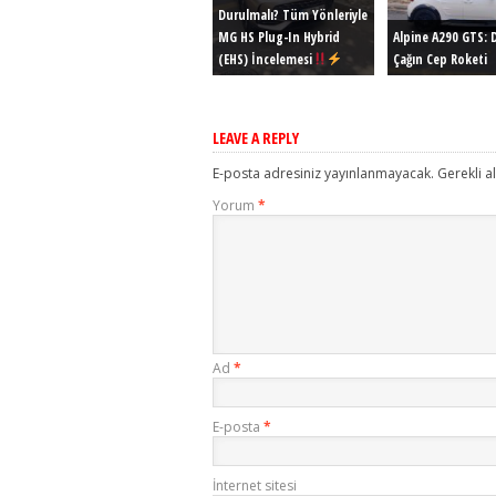
Durulmalı? Tüm Yönleriyle
MG HS Plug-In Hybrid
Alpine A290 GTS: D
(EHS) İncelemesi
Çağın Cep Roketi
LEAVE A REPLY
E-posta adresiniz yayınlanmayacak.
Gerekli a
Yorum
*
Ad
*
E-posta
*
İnternet sitesi