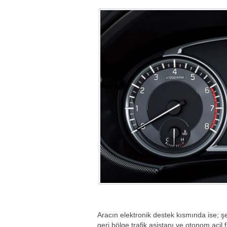
Aracın elektronik destek kısmında ise; şeri
geri bölge trafik asistanı ve otonom acil