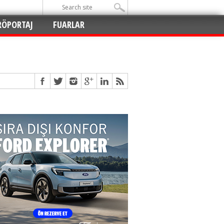
RÖPORTAJ
FUARLAR
Açıldı
!
!