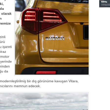
ki,
 da
 olarak
n
tmemize
inli
ürü
u işareti
biraz
i motor
 yerinde
erinden
uğu da
e modernleştirilmiş bir dış görünüme kavuşan Vitara,
lanıcılarını memnun edecek.