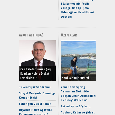
Hızlı Şar
Sözleşmesinin Fesih
Yasağı, Kısa Çalışma
Ödeneği ve Nakdi Ücret
Desteği
AYKUT ALTINDAĞ
ÖZEN ACAR
Alınır M
Durulma
Yönleriy
Hybrid (
Cep Telefonunuzu Şarj
Ederken Nelere Dikkat
Etmelisiniz ?
Yeni Renault Austral
Alpine A2
Çağın Ce
Tükenmişlik Sendromu
Yeni Dacia Spring
Tamamen Elektrikle
EAT8’e V
Sosyal Medyada Dunning-
Çalışan Şehir Otomobiline
Merhaba:
Kruger Etkisi
İlk Bakış! SPRING 65
Mild-Hyb
Schengen Vizesi Almak
Verimli?
Astsubay ile Söyleşi…
Dışarıda Halka Açık Wi-Fi
Crossove
Toplum, Kadın ve Şiddet
Kullanıyor musunuz?