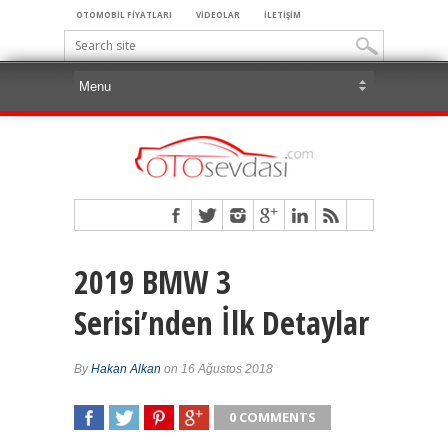
OTOMOBİL FİYATLARI
VİDEOLAR
İLETİŞİM
2019 BMW 3
Serisi’nden İlk Detaylar
By
Hakan Alkan
on 16 Ağustos 2018
0 COMMENTS
SHARE
TWEET
SHARE
SHARE