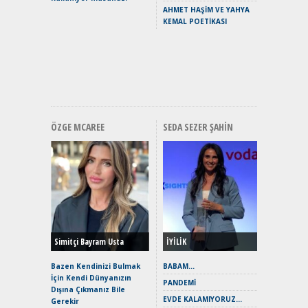
Yaramaz
AHMET HAŞİM VE YAHYA
Puma ST
KEMAL POETİKASI
Yakıyor 
Mercede
ve En Yakı
Premium 
Hızlı Şar
ÖZGE MCAREE
SEDA SEZER ŞAHIN
Alınır M
Durulma
Yönleriy
Hybrid (
Simitçi Bayram Usta
İYİLİK
Alpine A2
Çağın Ce
Bazen Kendinizi Bulmak
BABAM…
İçin Kendi Dünyanızın
EAT8’e V
PANDEMİ
Dışına Çıkmanız Bile
Merhaba:
EVDE KALAMIYORUZ…
Gerekir
Mild-Hyb