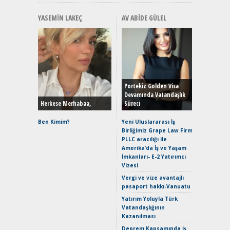
YASEMIN LAKEÇ
AV ABIDE GÜLEL
Alınır M
Durulma
Yönleriy
Hybrid (
Portekiz Golden Visa
Devamında Vatandaşlık
Herkese Merhabaa,
Süreci
Alpine A2
Çağın Ce
Ben Kimim?
Yeni Uluslararası İş
Birliğimiz Grape Law Firm
EAT8’e V
PLLC aracılığı ile
Merhaba:
Amerika’da İş ve Yaşam
Mild-Hyb
İmkanları- E-2 Yatırımcı
Verimli?
Vizesi
Crossove
Vergi ve vize avantajlı
Yaramaz
pasaport hakkı-Vanuatu
Puma ST
Yakıyor 
Yatırım Yoluyla Türk
Vatandaşlığının
Mercede
Kazanılması
ve En Yakı
Premium 
Deprem Kapsamında İş