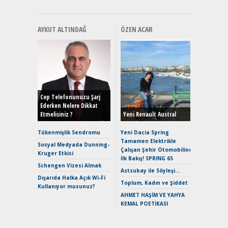
AYKUT ALTINDAĞ
ÖZEN ACAR
Alınır M
Durulma
Yönleriy
Hybrid (
Cep Telefonunuzu Şarj
Ederken Nelere Dikkat
Etmelisiniz ?
Yeni Renault Austral
Alpine A2
Çağın Ce
Tükenmişlik Sendromu
Yeni Dacia Spring
Tamamen Elektrikle
EAT8’e V
Sosyal Medyada Dunning-
Çalışan Şehir Otomobiline
Merhaba:
Kruger Etkisi
İlk Bakış! SPRING 65
Mild-Hyb
Schengen Vizesi Almak
Verimli?
Astsubay ile Söyleşi…
Dışarıda Halka Açık Wi-Fi
Crossove
Toplum, Kadın ve Şiddet
Kullanıyor musunuz?
Yaramaz
AHMET HAŞİM VE YAHYA
Puma ST
KEMAL POETİKASI
Yakıyor 
Mercede
ve En Yakı