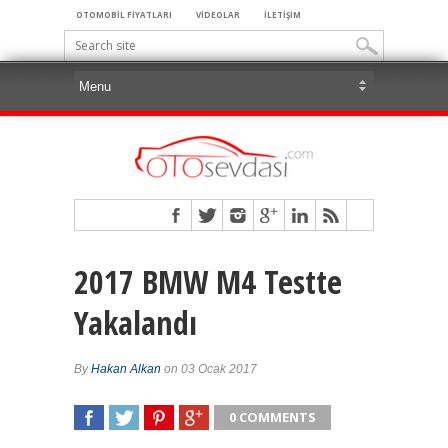
OTOMOBİL FİYATLARI
VİDEOLAR
İLETİŞİM
2017 BMW M4 Testte
Yakalandı
By
Hakan Alkan
on 03 Ocak 2017
0 COMMENTS
SHARE
TWEET
SHARE
SHARE