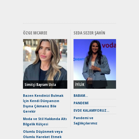
Premium 
Hızlı Şar
ÖZGE MCAREE
SEDA SEZER ŞAHIN
Alınır M
Durulma
Yönleriy
Hybrid (
Simitçi Bayram Usta
İYİLİK
Alpine A2
Çağın Ce
Bazen Kendinizi Bulmak
BABAM…
İçin Kendi Dünyanızın
EAT8’e V
PANDEMİ
Dışına Çıkmanız Bile
Merhaba:
EVDE KALAMIYORUZ…
Gerekir
Mild-Hyb
Pandemi ve
Verimli?
Moda ve Stil Hakkında Altı
Sağlıkçılarımız
Bilgelik Külçesi
Crossove
Yaramaz
Olumlu Düşünmek veya
Puma ST
Olumlu Hareket Etmek