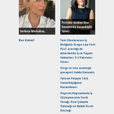
Alınır M
Durulma
Yönleriy
Hybrid (
Portekiz Golden Visa
Devamında Vatandaşlık
Herkese Merhabaa,
Süreci
Alpine A2
Çağın Ce
Ben Kimim?
Yeni Uluslararası İş
Birliğimiz Grape Law Firm
EAT8’e V
PLLC aracılığı ile
Merhaba:
Amerika’da İş ve Yaşam
Mild-Hyb
İmkanları- E-2 Yatırımcı
Verimli?
Vizesi
Crossove
Vergi ve vize avantajlı
Yaramaz
pasaport hakkı-Vanuatu
Puma ST
Yakıyor 
Yatırım Yoluyla Türk
Vatandaşlığının
Mercede
Kazanılması
ve En Yakı
Premium 
Deprem Kapsamında İş
Hızlı Şar
Sözleşmesinin Fesih
Yasağı, Kısa Çalışma
Ödeneği ve Nakdi Ücret
Desteği