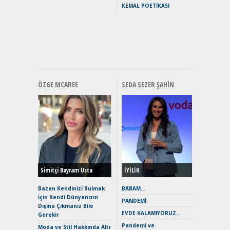
Puma ST
KEMAL POETİKASI
Yakıyor 
Mercede
ve En Yakı
Premium 
Hızlı Şar
ÖZGE MCAREE
SEDA SEZER ŞAHIN
Alınır M
Durulma
Yönleriy
Hybrid (
Simitçi Bayram Usta
İYİLİK
Alpine A2
Çağın Ce
Bazen Kendinizi Bulmak
BABAM…
İçin Kendi Dünyanızın
EAT8’e V
PANDEMİ
Dışına Çıkmanız Bile
Merhaba:
EVDE KALAMIYORUZ…
Gerekir
Mild-Hyb
Pandemi ve
Verimli?
Moda ve Stil Hakkında Altı