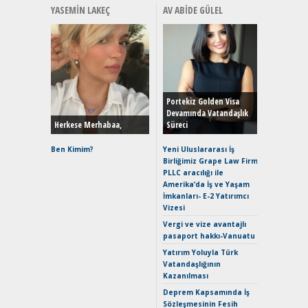
YASEMIN LAKEÇ
AV ABIDE GÜLEL
Alınır M
Durulma
Yönleriy
Hybrid (
Portekiz Golden Visa
Devamında Vatandaşlık
Herkese Merhabaa,
Süreci
Alpine A2
Çağın Ce
Ben Kimim?
Yeni Uluslararası İş
Birliğimiz Grape Law Firm
EAT8’e V
PLLC aracılığı ile
Merhaba:
Amerika’da İş ve Yaşam
Mild-Hyb
İmkanları- E-2 Yatırımcı
Verimli?
Vizesi
Crossove
Vergi ve vize avantajlı
Yaramaz
pasaport hakkı-Vanuatu
Puma ST
Yakıyor 
Yatırım Yoluyla Türk
Vatandaşlığının
Mercede
Kazanılması
ve En Yakı
Premium 
Deprem Kapsamında İş
Hızlı Şar
Sözleşmesinin Fesih