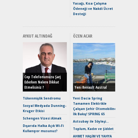
Yasağı, Kısa Çalışma
Ödeneği ve Nakdi Ücret
Desteği
AYKUT ALTINDAĞ
ÖZEN ACAR
Alınır M
Durulma
Yönleriy
Hybrid (
Cep Telefonunuzu Şarj
Ederken Nelere Dikkat
Etmelisiniz ?
Yeni Renault Austral
Alpine A2
Çağın Ce
Tükenmişlik Sendromu
Yeni Dacia Spring
Tamamen Elektrikle
EAT8’e V
Sosyal Medyada Dunning-
Çalışan Şehir Otomobiline
Merhaba:
Kruger Etkisi
İlk Bakış! SPRING 65
Mild-Hyb
Schengen Vizesi Almak
Verimli?
Astsubay ile Söyleşi…
Dışarıda Halka Açık Wi-Fi
Crossove
Toplum, Kadın ve Şiddet
Kullanıyor musunuz?
Yaramaz
AHMET HAŞİM VE YAHYA