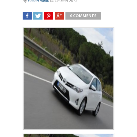
By
Hakan Alkan
on 08 Mart 2013
0 COMMENTS
SHARE
TWEET
SHARE
SHARE