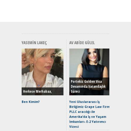
YASEMIN LAKEÇ
AV ABIDE GÜLEL
Alınır M
Durulma
Yönleriy
Hybrid (
Portekiz Golden Visa
Devamında Vatandaşlık
Herkese Merhabaa,
Süreci
Alpine A2
Çağın Ce
Ben Kimim?
Yeni Uluslararası İş
Birliğimiz Grape Law Firm
EAT8’e V
PLLC aracılığı ile
Merhaba:
Amerika’da İş ve Yaşam
Mild-Hyb
İmkanları- E-2 Yatırımcı
Verimli?
Vizesi
Crossove