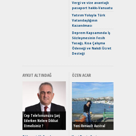
Vergi ve vize avantajlı
Yaramaz
pasaport hakkı-Vanuatu
Puma ST
Yakıyor 
Yatırım Yoluyla Türk
Vatandaşlığının
Mercede
Kazanılması
ve En Yakı
Premium 
Deprem Kapsamında İş
Hızlı Şar
Sözleşmesinin Fesih
Yasağı, Kısa Çalışma
Ödeneği ve Nakdi Ücret
Desteği
AYKUT ALTINDAĞ
ÖZEN ACAR
Alınır M
Durulma
Yönleriy
Hybrid (
Cep Telefonunuzu Şarj
Ederken Nelere Dikkat
Etmelisiniz ?
Yeni Renault Austral
Alpine A2
Çağın Ce