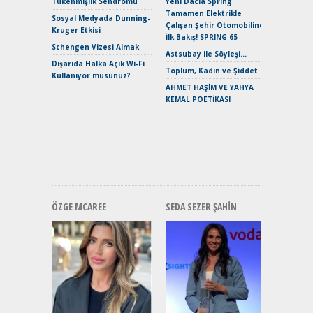
Tükenmişlik Sendromu
Yeni Dacia Spring
Tamamen Elektrikle
EAT8’e V
Sosyal Medyada Dunning-
Çalışan Şehir Otomobiline
Merhaba:
Kruger Etkisi
İlk Bakış! SPRING 65
Mild-Hyb
Schengen Vizesi Almak
Verimli?
Astsubay ile Söyleşi…
Dışarıda Halka Açık Wi-Fi
Crossove
Toplum, Kadın ve Şiddet
Kullanıyor musunuz?
Yaramaz
AHMET HAŞİM VE YAHYA
Puma ST
KEMAL POETİKASI
Yakıyor 
Mercede
ve En Yakı
Premium 
Hızlı Şar
ÖZGE MCAREE
SEDA SEZER ŞAHIN
Alınır M
Durulma
Yönleriy
Hybrid (