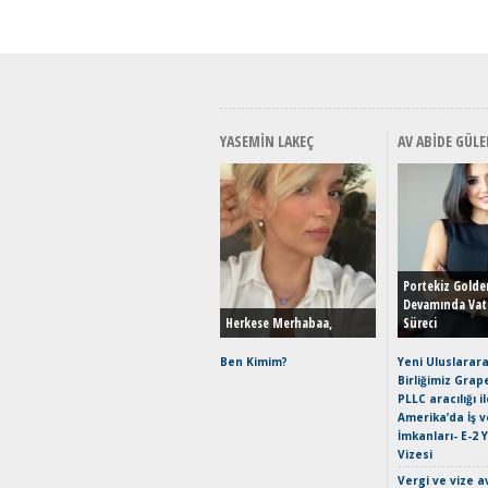
YASEMIN LAKEÇ
AV ABIDE GÜLE
Portekiz Golde
Devamında Vat
Herkese Merhabaa,
Süreci
Ben Kimim?
Yeni Uluslarara
Birliğimiz Grap
PLLC aracılığı i
Amerika’da İş 
İmkanları- E-2 
Vizesi
Vergi ve vize a