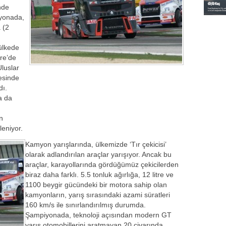
nde
iyonada,
 (2
ülkede
ere’de
luslar
esinde
dı.
a da
n
leniyor.
Kamyon yarışlarında, ülkemizde ‘Tır çekicisi’
olarak adlandırılan araçlar yarışıyor. Ancak bu
araçlar, karayollarında gördüğümüz çekicilerden
biraz daha farklı. 5.5 tonluk ağırlığa, 12 litre ve
1100 beygir gücündeki bir motora sahip olan
kamyonların, yarış sırasındaki azami süratleri
160 km/s ile sınırlandırılmış durumda.
Şampiyonada, teknoloji açısından modern GT
yarış otomobillerini aratmayan 20 civarında