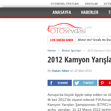
OTOMOBİL FİYATLARI
VİDEOLAR
İLETİ
ANASAYFA
HABERLER
T
Alınır mı? Uzak mı D
SON DAKIKA HABER
Alpine A290 GTS: Diji
EAT8’e Veda, Elektriğ
Home
>
Motor Sporları
>
2012 Kamyon Yarışl
Crossover Dünyasını
2012 Kamyon Yarışlar
Mercedes-Benz Otomoti
Keskin Hatlar, GR Ru
By
Hakan Alkan
on 30 Mart 2012
Geleceğin Kompakt El
SHARE
TWEET
S
Pazarın Lideri, Jurini
Hem Şehirli Hem Tasa
Avrupa’da büyük ilgiyle takip edilen ve ü
TURKA’nın Dev Ağı İçin
ilk kez 2012’de ziyaret edecek FIA Avru
Kamyon Yarışları Şampiyonası (ETRC)’n
açılış yarışları, 11-13 Mayıs 2012 tarihi