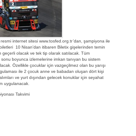
n resmi internet sitesi www.tosfed.org.tr’dan, şampiyona ile
ci biletleri 10 Nisan’dan itibaren Biletix gişelerinden temin
çin geçerli olacak ve tek tip olarak satılacak. Tüm
afta sonu boyunca izlemelerine imkan tanıyan bu sistem
lacak. Özellikle çocuklar için vazgeçilmez olan bu yarışı
ti uygulaması ile 2 çocuk anne ve babadan oluşan dört kişi
et alımları ve yurt dışından gelecek konuklar için seyahat
rim uygulanacak.
iyonası Takvimi