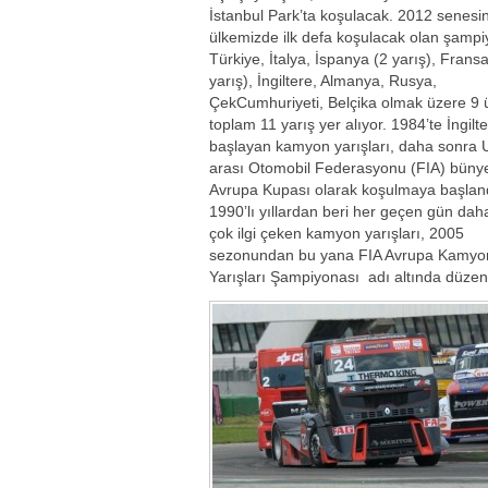
İstanbul Park’ta koşulacak. 2012 senesi
ülkemizde ilk defa koşulacak olan şamp
Türkiye, İtalya, İspanya (2 yarış), Fransa
yarış), İngiltere, Almanya, Rusya,
ÇekCumhuriyeti, Belçika olmak üzere 9 
toplam 11 yarış yer alıyor. 1984’te İngilt
başlayan kamyon yarışları, daha sonra U
arası Otomobil Federasyonu (FIA) büny
Avrupa Kupası olarak koşulmaya başlan
1990’lı yıllardan beri her geçen gün dah
çok ilgi çeken kamyon yarışları, 2005
sezonundan bu yana FIA Avrupa Kamyo
Yarışları Şampiyonası adı altında düzen