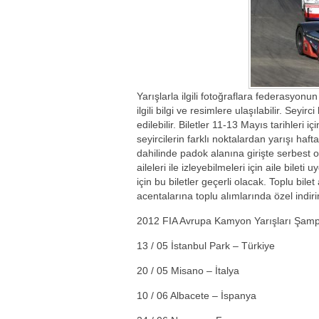
Yarışlarla ilgili fotoğraflara federasyonu
ilgili bilgi ve resimlere ulaşılabilir. Seyir
edilebilir. Biletler 11-13 Mayıs tarihleri i
seyircilerin farklı noktalardan yarışı h
dahilinde padok alanına girişte serbest o
aileleri ile izleyebilmeleri için aile bile
için bu biletler geçerli olacak. Toplu bil
acentalarına toplu alımlarında özel indi
2012 FIA Avrupa Kamyon Yarışları Şamp
13 / 05 İstanbul Park – Türkiye
20 / 05 Misano – İtalya
10 / 06 Albacete – İspanya