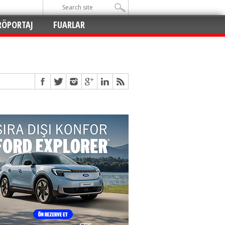
RÖPORTAJ
FUARLAR
Açıldı
!
!