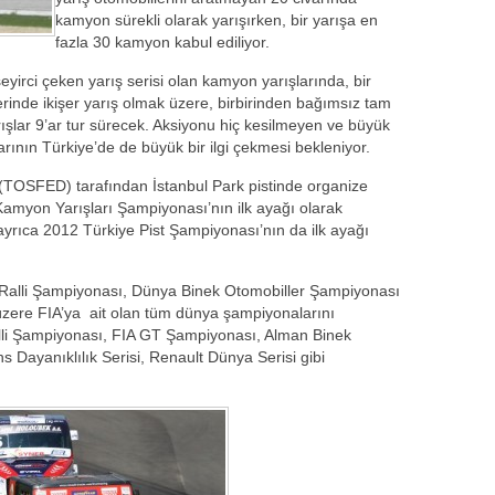
kamyon sürekli olarak yarışırken, bir yarışa en
fazla 30 kamyon kabul ediliyor.
irci çeken yarış serisi olan kamyon yarışlarında, bir
inde ikişer yarış olmak üzere, birbirinden bağımsız tam
arışlar 9’ar tur sürecek. Aksiyonu hiç kesilmeyen ve büyük
ının Türkiye’de de büyük bir ilgi çekmesi bekleniyor.
(TOSFED) tarafından İstanbul Park pistinde organize
Kamyon Yarışları Şampiyonası’nın ilk ayağı olarak
 ayrıca 2012 Türkiye Pist Şampiyonası’nın da ilk ayağı
alli Şampiyonası, Dünya Binek Otomobiller Şampiyonası
ere FIA’ya ait olan tüm dünya şampiyonalarını
lli Şampiyonası, FIA GT Şampiyonası, Alman Binek
Dayanıklılık Serisi, Renault Dünya Serisi gibi