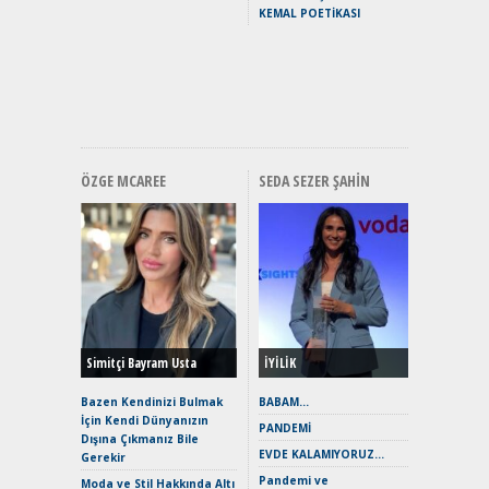
Puma ST
KEMAL POETİKASI
Yakıyor 
Mercede
ve En Yakı
Premium 
Hızlı Şar
ÖZGE MCAREE
SEDA SEZER ŞAHIN
Alınır M
Durulma
Yönleriy
Hybrid (
Simitçi Bayram Usta
İYİLİK
Alpine A2
Çağın Ce
Bazen Kendinizi Bulmak
BABAM…
İçin Kendi Dünyanızın
EAT8’e V
PANDEMİ
Dışına Çıkmanız Bile
Merhaba:
EVDE KALAMIYORUZ…
Gerekir
Mild-Hyb
Pandemi ve
Verimli?
Moda ve Stil Hakkında Altı