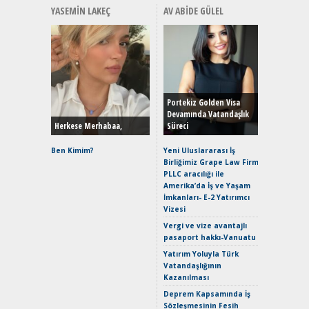
YASEMIN LAKEÇ
AV ABIDE GÜLEL
Alınır M
Durulma
Yönleriy
Hybrid (
Portekiz Golden Visa
Devamında Vatandaşlık
Herkese Merhabaa,
Süreci
Alpine A2
Çağın Ce
Ben Kimim?
Yeni Uluslararası İş
Birliğimiz Grape Law Firm
EAT8’e V
PLLC aracılığı ile
Merhaba:
Amerika’da İş ve Yaşam
Mild-Hyb
İmkanları- E-2 Yatırımcı
Verimli?
Vizesi
Crossove
Vergi ve vize avantajlı
Yaramaz
pasaport hakkı-Vanuatu
Puma ST
Yakıyor 
Yatırım Yoluyla Türk
Vatandaşlığının
Mercede
Kazanılması
ve En Yakı
Premium 
Deprem Kapsamında İş
Hızlı Şar
Sözleşmesinin Fesih