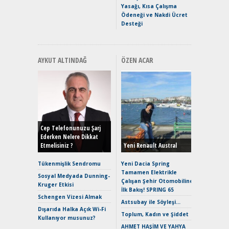
Yasağı, Kısa Çalışma
Ödeneği ve Nakdi Ücret
Desteği
AYKUT ALTINDAĞ
ÖZEN ACAR
Alınır M
Durulma
Yönleriy
Hybrid (
Cep Telefonunuzu Şarj
Ederken Nelere Dikkat
Etmelisiniz ?
Yeni Renault Austral
Alpine A2
Çağın Ce
Tükenmişlik Sendromu
Yeni Dacia Spring
Tamamen Elektrikle
EAT8’e V
Sosyal Medyada Dunning-
Çalışan Şehir Otomobiline
Merhaba:
Kruger Etkisi
İlk Bakış! SPRING 65
Mild-Hyb
Schengen Vizesi Almak
Verimli?
Astsubay ile Söyleşi…
Dışarıda Halka Açık Wi-Fi
Crossove
Toplum, Kadın ve Şiddet
Kullanıyor musunuz?
Yaramaz
AHMET HAŞİM VE YAHYA