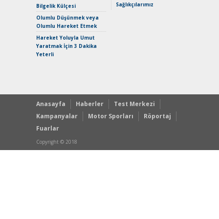
Sağlıkçılarımız
Bilgelik Külçesi
Crossove
Yaramaz
Olumlu Düşünmek veya
Puma ST
Olumlu Hareket Etmek
Yakıyor 
Hareket Yoluyla Umut
Mercede
Yaratmak İçin 3 Dakika
ve En Yakı
Yeterli
Premium 
Hızlı Şar
Anasayfa
Haberler
Test Merkezi
Kampanyalar
Motor Sporları
Röportaj
Fuarlar
Copyright © 2018