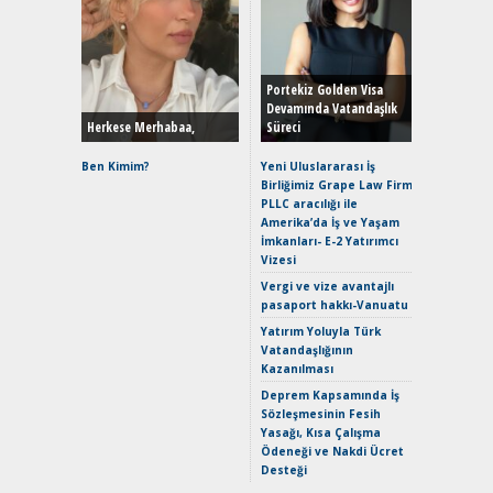
Alınır M
Durulma
Yönleriy
Hybrid (
Portekiz Golden Visa
Devamında Vatandaşlık
Herkese Merhabaa,
Süreci
Alpine A2
Çağın Ce
Ben Kimim?
Yeni Uluslararası İş
Birliğimiz Grape Law Firm
EAT8’e V
PLLC aracılığı ile
Merhaba:
Amerika’da İş ve Yaşam
Mild-Hyb
İmkanları- E-2 Yatırımcı
Verimli?
Vizesi
Crossove
Vergi ve vize avantajlı
Yaramaz
pasaport hakkı-Vanuatu
Puma ST
Yakıyor 
Yatırım Yoluyla Türk
Vatandaşlığının
Mercede
Kazanılması
ve En Yakı
Premium 
Deprem Kapsamında İş
Hızlı Şar
Sözleşmesinin Fesih
Yasağı, Kısa Çalışma
Ödeneği ve Nakdi Ücret
Desteği