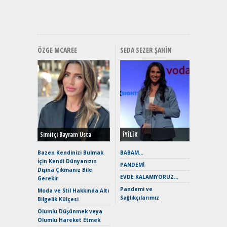
Premium 
Hızlı Şar
ÖZGE MCAREE
SEDA SEZER ŞAHIN
Alınır M
Durulma
Yönleriy
Hybrid (
Simitçi Bayram Usta
İYİLİK
Alpine A2
Çağın Ce
Bazen Kendinizi Bulmak
BABAM…
İçin Kendi Dünyanızın
EAT8’e V
PANDEMİ
Dışına Çıkmanız Bile
Merhaba:
EVDE KALAMIYORUZ…
Gerekir
Mild-Hyb
Pandemi ve
Verimli?
Moda ve Stil Hakkında Altı
Sağlıkçılarımız
Bilgelik Külçesi
Crossove
Yaramaz
Olumlu Düşünmek veya
Puma ST
Olumlu Hareket Etmek
Yakıyor 