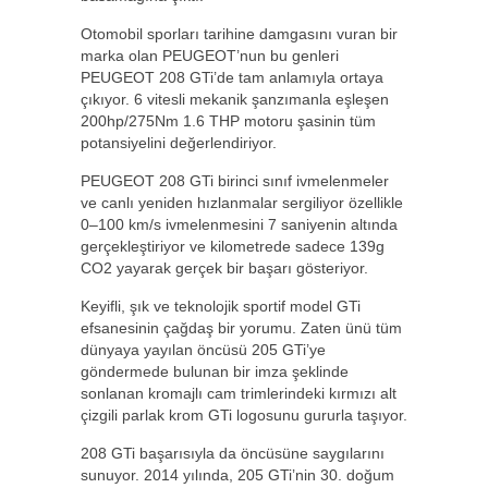
Otomobil sporları tarihine damgasını vuran bir
marka olan PEUGEOT’nun bu genleri
PEUGEOT 208 GTi’de tam anlamıyla ortaya
çıkıyor. 6 vitesli mekanik şanzımanla eşleşen
200hp/275Nm 1.6 THP motoru şasinin tüm
potansiyelini değerlendiriyor.
PEUGEOT 208 GTi birinci sınıf ivmelenmeler
ve canlı yeniden hızlanmalar sergiliyor özellikle
0–100 km/s ivmelenmesini 7 saniyenin altında
gerçekleştiriyor ve kilometrede sadece 139g
CO2 yayarak gerçek bir başarı gösteriyor.
Keyifli, şık ve teknolojik sportif model GTi
efsanesinin çağdaş bir yorumu. Zaten ünü tüm
dünyaya yayılan öncüsü 205 GTi’ye
göndermede bulunan bir imza şeklinde
sonlanan kromajlı cam trimlerindeki kırmızı alt
çizgili parlak krom GTi logosunu gururla taşıyor.
208 GTi başarısıyla da öncüsüne saygılarını
sunuyor. 2014 yılında, 205 GTi’nin 30. doğum