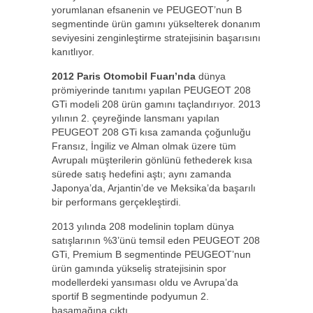
yorumlanan efsanenin ve PEUGEOT’nun B
segmentinde ürün gamını yükselterek donanım
seviyesini zenginleştirme stratejisinin başarısını
kanıtlıyor.
2012 Paris Otomobil Fuarı’nda
dünya
prömiyerinde tanıtımı yapılan PEUGEOT 208
GTi modeli 208 ürün gamını taçlandırıyor. 2013
yılının 2. çeyreğinde lansmanı yapılan
PEUGEOT 208 GTi kısa zamanda çoğunluğu
Fransız, İngiliz ve Alman olmak üzere tüm
Avrupalı müşterilerin gönlünü fethederek kısa
sürede satış hedefini aştı; aynı zamanda
Japonya’da, Arjantin’de ve Meksika’da başarılı
bir performans gerçekleştirdi.
2013 yılında 208 modelinin toplam dünya
satışlarının %3’ünü temsil eden PEUGEOT 208
GTi, Premium B segmentinde PEUGEOT’nun
ürün gamında yükseliş stratejisinin spor
modellerdeki yansıması oldu ve Avrupa’da
sportif B segmentinde podyumun 2.
basamağına çıktı.