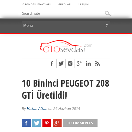
OTOMOBİL FİYATLARI
VİDEOLAR
İLETİŞİM
10 Bininci PEUGEOT 208
GTİ Üretildi!
By
Hakan Alkan
on 26 Haziran 2014
0 COMMENTS
SHARE
TWEET
SHARE
SHARE