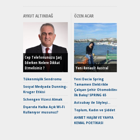
AYKUT ALTINDAĞ
ÖZEN ACAR
Alınır M
Durulma
Yönleriy
Hybrid (
Cep Telefonunuzu Şarj
Ederken Nelere Dikkat
Etmelisiniz ?
Yeni Renault Austral
Alpine A2
Çağın Ce
Tükenmişlik Sendromu
Yeni Dacia Spring
Tamamen Elektrikle
EAT8’e V
Sosyal Medyada Dunning-
Çalışan Şehir Otomobiline
Merhaba:
Kruger Etkisi
İlk Bakış! SPRING 65
Mild-Hyb
Schengen Vizesi Almak
Verimli?
Astsubay ile Söyleşi…
Dışarıda Halka Açık Wi-Fi
Crossove
Toplum, Kadın ve Şiddet
Kullanıyor musunuz?
Yaramaz
AHMET HAŞİM VE YAHYA
Puma ST
KEMAL POETİKASI
Yakıyor 
Mercede
ve En Yakı