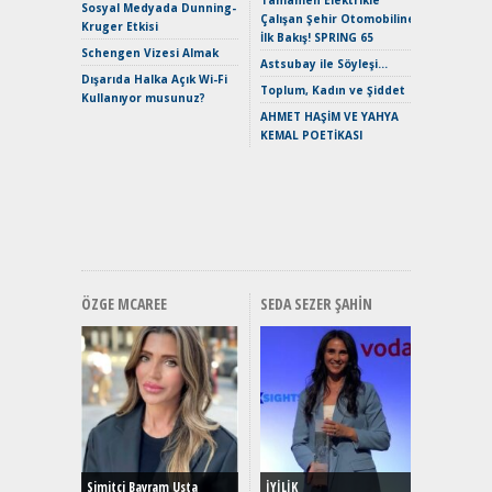
EAT8’e V
Sosyal Medyada Dunning-
Çalışan Şehir Otomobiline
Merhaba:
Kruger Etkisi
İlk Bakış! SPRING 65
Mild-Hyb
Schengen Vizesi Almak
Verimli?
Astsubay ile Söyleşi…
Dışarıda Halka Açık Wi-Fi
Crossove
Toplum, Kadın ve Şiddet
Kullanıyor musunuz?
Yaramaz
AHMET HAŞİM VE YAHYA
Puma ST
KEMAL POETİKASI
Yakıyor 
Mercede
ve En Yakı
Premium 
Hızlı Şar
ÖZGE MCAREE
SEDA SEZER ŞAHIN
Alınır M
Durulma
Yönleriy
Hybrid (
Simitçi Bayram Usta
İYİLİK