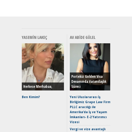
YASEMIN LAKEÇ
AV ABIDE GÜLEL
Alınır M
Durulma
Yönleriy
Hybrid (
Portekiz Golden Visa
Devamında Vatandaşlık
Herkese Merhabaa,
Süreci
Alpine A2
Çağın Ce
Ben Kimim?
Yeni Uluslararası İş
Birliğimiz Grape Law Firm
EAT8’e V
PLLC aracılığı ile
Merhaba:
Amerika’da İş ve Yaşam
Mild-Hyb
İmkanları- E-2 Yatırımcı
Verimli?
Vizesi
Crossove
Vergi ve vize avantajlı
Yaramaz