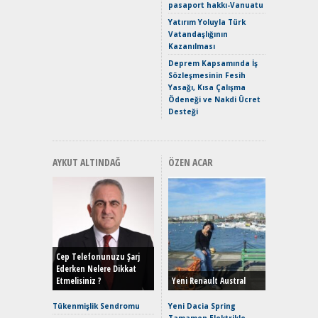
pasaport hakkı-Vanuatu
Puma ST
Yakıyor 
Yatırım Yoluyla Türk
Vatandaşlığının
Mercede
Kazanılması
ve En Yakı
Premium 
Deprem Kapsamında İş
Hızlı Şar
Sözleşmesinin Fesih
Yasağı, Kısa Çalışma
Ödeneği ve Nakdi Ücret
Desteği
AYKUT ALTINDAĞ
ÖZEN ACAR
Alınır M
Durulma
Yönleriy
Hybrid (
Cep Telefonunuzu Şarj
Ederken Nelere Dikkat
Etmelisiniz ?
Yeni Renault Austral
Alpine A2
Çağın Ce
Tükenmişlik Sendromu
Yeni Dacia Spring
Tamamen Elektrikle