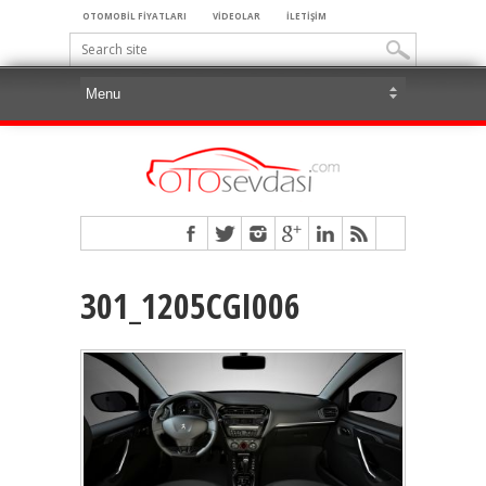
OTOMOBİL FİYATLARI
VİDEOLAR
İLETİŞİM
301_1205CGI006