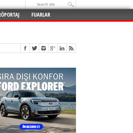
RÖPORTAJ
FUARLAR
Açıldı
!
!