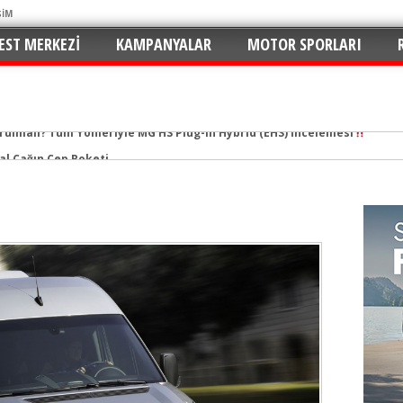
ŞİM
EST MERKEZI
KAMPANYALAR
MOTOR SPORLARI
tal Çağın Cep Roketi
e Merhaba: C5 Aircross 1.2 Mild-Hybrid ile Ne Kadar Verimli?
n Yaramaz Çocuğu: 2026 Puma ST-Line Hem Az Yakıyor Hem Şımartıyor
v ve En Yakıt İş Birliği ile Premium Konseptli İlk Hızlı Şarj İstasyonu 
hu ve Maksimum Tasarruf: Toyota C-HR 1.8 Hybrid GR Sport İncelemesi
ektrikli SUV Standartları Yeniden Yazılıyor: Kia EV3 Direksiyonundayız
n de Favorisi: Renault Clio İkinci Kez “Türkiye’de Yılın Otomobili” Seçildi
rruflu: Yeni Peugeot 2008 Hybrid e-DCS6
 İmzalar Atıldı: 81 İlde 249 İstasyon
urulmalı? Tüm Yönleriyle MG HS Plug-in Hybrid (EHS) İncelemesi