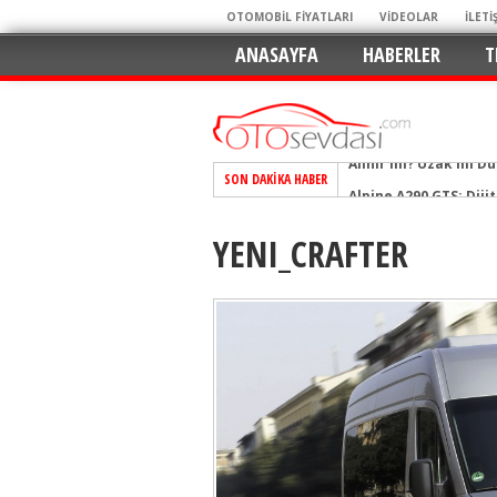
OTOMOBİL FİYATLARI
VİDEOLAR
İLETİ
ANASAYFA
HABERLER
T
SON DAKIKA HABER
Alpine A290 GTS: Diji
EAT8’e Veda, Elektriğ
YENI_CRAFTER
Crossover Dünyasını
Mercedes-Benz Otomoti
Keskin Hatlar, GR Ru
Geleceğin Kompakt El
Pazarın Lideri, Jurini
Hem Şehirli Hem Tasa
TURKA’nın Dev Ağı İçin
Alınır mı? Uzak mı D