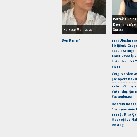
Portekiz Golde
Devamında Vat
Herkese Merhabaa,
Süreci
Ben Kimim?
Yeni Uluslarara
Birliğimiz Grap
PLLC aracılığı i
Amerika’da İş 
İmkanları- E-2 
Vizesi
Vergi ve vize a
pasaport hakk
Yatırım Yoluyla
Vatandaşlığını
Kazanılması
Deprem Kapsam
Sözleşmesinin 
Yasağı, Kısa Ça
Ödeneği ve Nak
Desteği