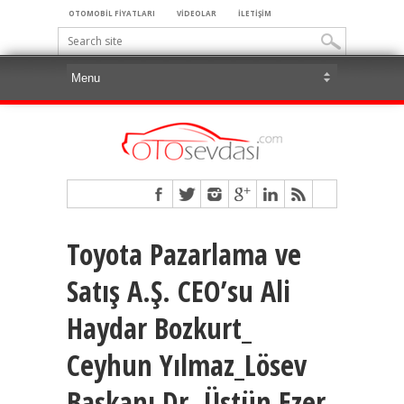
OTOMOBİL FİYATLARI
VİDEOLAR
İLETİŞİM
Toyota Pazarlama ve
Satış A.Ş. CEO’su Ali
Haydar Bozkurt_
Ceyhun Yılmaz_Lösev
Başkanı Dr. Üstün Ezer