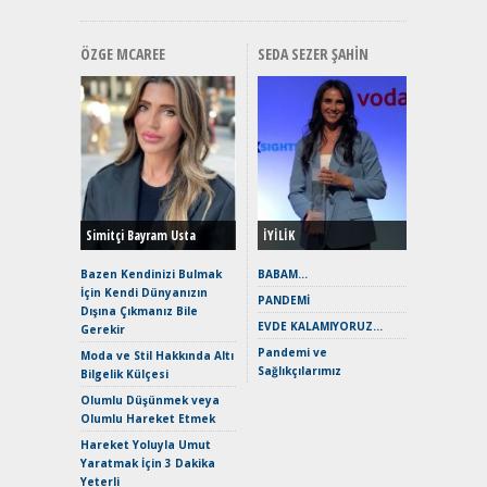
ÖZGE MCAREE
SEDA SEZER ŞAHIN
Alınır M
Durulma
Yönleriy
Hybrid (
Simitçi Bayram Usta
İYİLİK
Alpine A2
Çağın Ce
Bazen Kendinizi Bulmak
BABAM…
İçin Kendi Dünyanızın
EAT8’e V
PANDEMİ
Dışına Çıkmanız Bile
Merhaba:
EVDE KALAMIYORUZ…
Gerekir
Mild-Hyb
Pandemi ve
Verimli?
Moda ve Stil Hakkında Altı
Sağlıkçılarımız
Bilgelik Külçesi
Crossove
Yaramaz
Olumlu Düşünmek veya
Puma ST
Olumlu Hareket Etmek
Yakıyor 
Hareket Yoluyla Umut
Mercede
Yaratmak İçin 3 Dakika
ve En Yakı
Yeterli