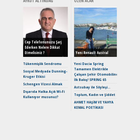
AYKUT ALTINDAĞ
ÖZEN ACAR
Alınır M
Durulma
Yönleriy
Hybrid (
Cep Telefonunuzu Şarj
Ederken Nelere Dikkat
Etmelisiniz ?
Yeni Renault Austral
Alpine A2
Çağın Ce
Tükenmişlik Sendromu
Yeni Dacia Spring
Tamamen Elektrikle
EAT8’e V
Sosyal Medyada Dunning-
Çalışan Şehir Otomobiline
Merhaba:
Kruger Etkisi
İlk Bakış! SPRING 65
Mild-Hyb
Schengen Vizesi Almak
Verimli?
Astsubay ile Söyleşi…
Dışarıda Halka Açık Wi-Fi
Crossove
Toplum, Kadın ve Şiddet
Kullanıyor musunuz?
Yaramaz
AHMET HAŞİM VE YAHYA
Puma ST
KEMAL POETİKASI
Yakıyor 
Mercede
ve En Yakı
Premium 
Hızlı Şar