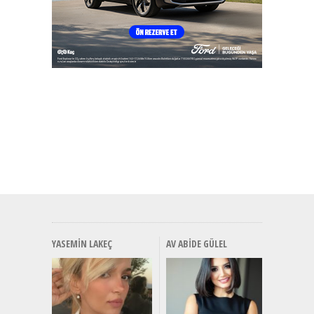
YASEMIN LAKEÇ
AV ABIDE GÜLEL
Alınır M
Durulma