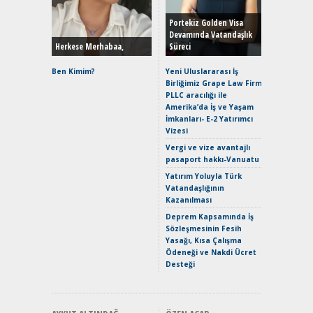
Yönleriy
Hybrid (
Portekiz Golden Visa
Devamında Vatandaşlık
Herkese Merhabaa,
Süreci
Alpine A2
Çağın Ce
Ben Kimim?
Yeni Uluslararası İş
Birliğimiz Grape Law Firm
EAT8’e V
PLLC aracılığı ile
Merhaba:
Amerika’da İş ve Yaşam
Mild-Hyb
İmkanları- E-2 Yatırımcı
Verimli?
Vizesi
Crossove
Vergi ve vize avantajlı
Yaramaz
pasaport hakkı-Vanuatu
Puma ST
Yakıyor 
Yatırım Yoluyla Türk
Vatandaşlığının
Mercede
Kazanılması
ve En Yakı
Premium 
Deprem Kapsamında İş
Hızlı Şar
Sözleşmesinin Fesih
Yasağı, Kısa Çalışma
Ödeneği ve Nakdi Ücret
Desteği