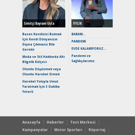
Durulma
Yönleriy
Hybrid (
Simitçi Bayram Usta
İYİLİK
Alpine A2
Çağın Ce
Bazen Kendinizi Bulmak
BABAM…
İçin Kendi Dünyanızın
EAT8’e V
PANDEMİ
Dışına Çıkmanız Bile
Merhaba:
EVDE KALAMIYORUZ…
Gerekir
Mild-Hyb
Pandemi ve
Verimli?
Moda ve Stil Hakkında Altı
Sağlıkçılarımız
Bilgelik Külçesi
Crossove
Yaramaz
Olumlu Düşünmek veya
Puma ST
Olumlu Hareket Etmek
Yakıyor 
Hareket Yoluyla Umut
Mercede
Yaratmak İçin 3 Dakika
ve En Yakı
Yeterli
Premium 
Hızlı Şar
Anasayfa
Haberler
Test Merkezi
Kampanyalar
Motor Sporları
Röportaj