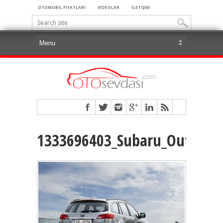
OTOMOBİL FİYATLARI
VİDEOLAR
İLETİŞİM
1333696403_Subaru_Outback_