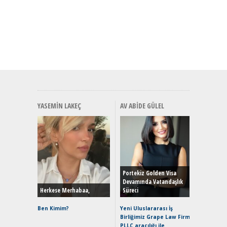
YASEMIN LAKEÇ
AV ABIDE GÜLEL
Alınır M
Durulma
Yönleriy
Hybrid (
Portekiz Golden Visa
Devamında Vatandaşlık
Herkese Merhabaa,
Süreci
Alpine A2
Çağın Ce
Ben Kimim?
Yeni Uluslararası İş
Birliğimiz Grape Law Firm
EAT8’e V
PLLC aracılığı ile