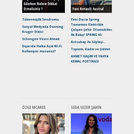
Ederken Nelere Dikkat
Etmelisiniz ?
Yeni Renault Austral
Alpine A2
Çağın Ce
Tükenmişlik Sendromu
Yeni Dacia Spring
Tamamen Elektrikle
EAT8’e V
Sosyal Medyada Dunning-
Çalışan Şehir Otomobiline
Merhaba:
Kruger Etkisi
İlk Bakış! SPRING 65
Mild-Hyb
Schengen Vizesi Almak
Verimli?
Astsubay ile Söyleşi…
Dışarıda Halka Açık Wi-Fi
Crossove
Toplum, Kadın ve Şiddet
Kullanıyor musunuz?
Yaramaz
AHMET HAŞİM VE YAHYA
Puma ST
KEMAL POETİKASI
Yakıyor 
Mercede
ve En Yakı
Premium 
Hızlı Şar
ÖZGE MCAREE
SEDA SEZER ŞAHIN
Alınır M