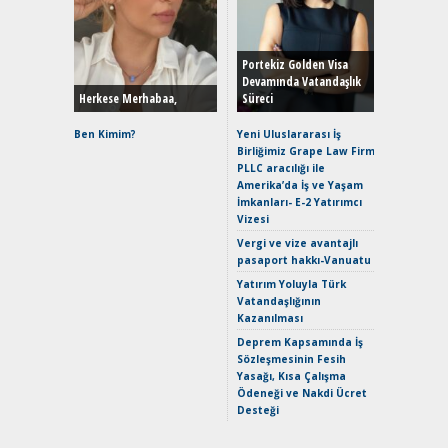
Alınır M
Durulma
Yönleriy
Hybrid (
Portekiz Golden Visa
Devamında Vatandaşlık
Herkese Merhabaa,
Süreci
Alpine A2
Çağın Ce
Ben Kimim?
Yeni Uluslararası İş
Birliğimiz Grape Law Firm
EAT8’e V
PLLC aracılığı ile
Merhaba:
Amerika’da İş ve Yaşam
Mild-Hyb
İmkanları- E-2 Yatırımcı
Verimli?
Vizesi
Crossove
Vergi ve vize avantajlı
Yaramaz
pasaport hakkı-Vanuatu
Puma ST
Yakıyor 
Yatırım Yoluyla Türk
Vatandaşlığının
Mercede
Kazanılması
ve En Yakı
Premium 
Deprem Kapsamında İş
Hızlı Şar
Sözleşmesinin Fesih
Yasağı, Kısa Çalışma
Ödeneği ve Nakdi Ücret
Desteği