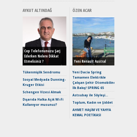
AYKUT ALTINDAĞ
ÖZEN ACAR
Alınır M
Durulma
Yönleriy
Hybrid (
Cep Telefonunuzu Şarj
Ederken Nelere Dikkat
Etmelisiniz ?
Yeni Renault Austral
Alpine A2
Çağın Ce
Tükenmişlik Sendromu
Yeni Dacia Spring
Tamamen Elektrikle
EAT8’e V
Sosyal Medyada Dunning-
Çalışan Şehir Otomobiline
Merhaba:
Kruger Etkisi
İlk Bakış! SPRING 65
Mild-Hyb
Schengen Vizesi Almak
Verimli?
Astsubay ile Söyleşi…
Dışarıda Halka Açık Wi-Fi
Crossove
Toplum, Kadın ve Şiddet
Kullanıyor musunuz?
Yaramaz
AHMET HAŞİM VE YAHYA
Puma ST
KEMAL POETİKASI
Yakıyor 
Mercede
ve En Yakı
Premium 