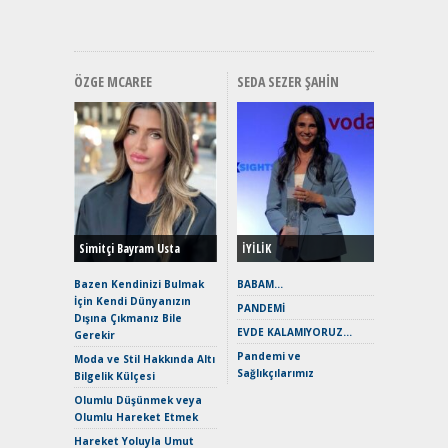
Hızlı Şar
ÖZGE MCAREE
SEDA SEZER ŞAHIN
Alınır M
Durulma
Yönleriy
Hybrid (
Simitçi Bayram Usta
İYİLİK
Alpine A2
Çağın Ce
Bazen Kendinizi Bulmak
BABAM…
İçin Kendi Dünyanızın
EAT8’e V
PANDEMİ
Dışına Çıkmanız Bile
Merhaba:
EVDE KALAMIYORUZ…
Gerekir
Mild-Hyb
Pandemi ve
Verimli?
Moda ve Stil Hakkında Altı
Sağlıkçılarımız
Bilgelik Külçesi
Crossove
Yaramaz
Olumlu Düşünmek veya
Puma ST
Olumlu Hareket Etmek
Yakıyor 
Hareket Yoluyla Umut