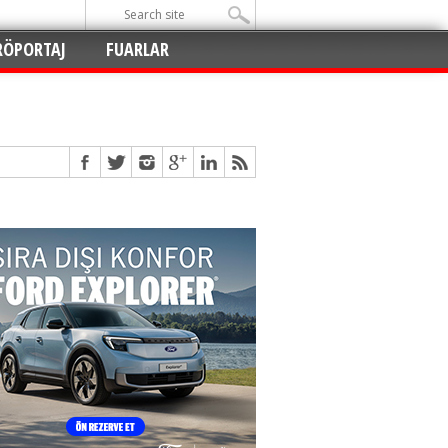
RÖPORTAJ
FUARLAR
Açıldı
!
!