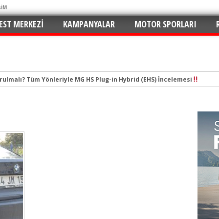
ŞİM
EST MERKEZI
KAMPANYALAR
MOTOR SPORLARI
urulmalı? Tüm Yönleriyle MG HS Plug-in Hybrid (EHS) İncelemesi
tal Çağın Cep Roketi
e Merhaba: C5 Aircross 1.2 Mild-Hybrid ile Ne Kadar Verimli?
n Yaramaz Çocuğu: 2026 Puma ST-Line Hem Az Yakıyor Hem Şımartıyor
v ve En Yakıt İş Birliği ile Premium Konseptli İlk Hızlı Şarj İstasyonu 
hu ve Maksimum Tasarruf: Toyota C-HR 1.8 Hybrid GR Sport İncelemesi
ektrikli SUV Standartları Yeniden Yazılıyor: Kia EV3 Direksiyonundayız
n de Favorisi: Renault Clio İkinci Kez “Türkiye’de Yılın Otomobili” Seçildi
rruflu: Yeni Peugeot 2008 Hybrid e-DCS6
 İmzalar Atıldı: 81 İlde 249 İstasyon