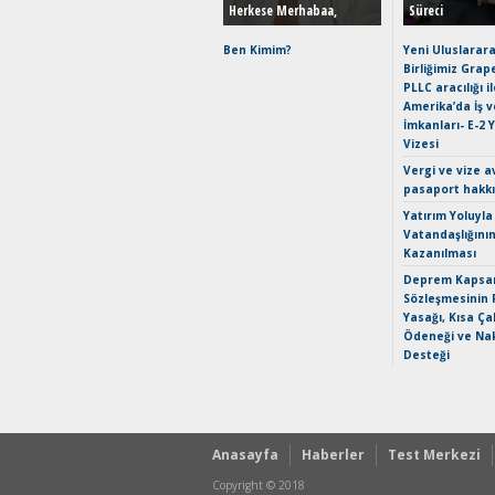
Herkese Merhabaa,
Süreci
Ben Kimim?
Yeni Uluslarara
Birliğimiz Grap
PLLC aracılığı i
Amerika’da İş 
İmkanları- E-2 
Vizesi
Vergi ve vize a
pasaport hakk
Yatırım Yoluyla
Vatandaşlığını
Kazanılması
Deprem Kapsam
Sözleşmesinin 
Yasağı, Kısa Ça
Ödeneği ve Nak
Desteği
Anasayfa
Haberler
Test Merkezi
Copyright © 2018