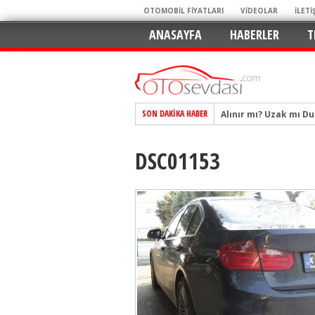
OTOMOBİL FİYATLARI
VİDEOLAR
İLETİ
ANASAYFA
HABERLER
T
Alınır mı? Uzak mı D
SON DAKIKA HABER
Alpine A290 GTS: Diji
EAT8’e Veda, Elektriğ
DSC01153
Crossover Dünyasını
Mercedes-Benz Otomoti
Keskin Hatlar, GR Ru
Geleceğin Kompakt El
Pazarın Lideri, Jurini
Hem Şehirli Hem Tasa
TURKA’nın Dev Ağı İçin