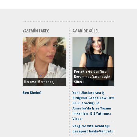
YASEMIN LAKEÇ
AV ABIDE GÜLEL
Alınır M
Durulma
Yönleriy
Hybrid (
Portekiz Golden Visa
Devamında Vatandaşlık
Herkese Merhabaa,
Süreci
Alpine A2
Çağın Ce
Ben Kimim?
Yeni Uluslararası İş
Birliğimiz Grape Law Firm
EAT8’e V
PLLC aracılığı ile
Merhaba:
Amerika’da İş ve Yaşam
Mild-Hyb
İmkanları- E-2 Yatırımcı
Verimli?
Vizesi
Crossove
Vergi ve vize avantajlı
Yaramaz
pasaport hakkı-Vanuatu
Puma ST