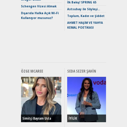
İlk Bakış! SPRING 65
Mild-Hyb
Schengen Vizesi Almak
Verimli?
Astsubay ile Söyleşi…
Dışarıda Halka Açık Wi-Fi
Crossove
Toplum, Kadın ve Şiddet
Kullanıyor musunuz?
Yaramaz
AHMET HAŞİM VE YAHYA
Puma ST
KEMAL POETİKASI
Yakıyor 
Mercede
ve En Yakı
Premium 
Hızlı Şar
ÖZGE MCAREE
SEDA SEZER ŞAHIN
Alınır M
Durulma
Yönleriy
Hybrid (
Simitçi Bayram Usta
İYİLİK
Alpine A2