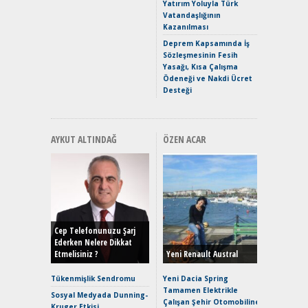
Yakıyor 
Yatırım Yoluyla Türk
Vatandaşlığının
Mercede
Kazanılması
ve En Yakı
Premium 
Deprem Kapsamında İş
Hızlı Şar
Sözleşmesinin Fesih
Yasağı, Kısa Çalışma
Ödeneği ve Nakdi Ücret
Desteği
AYKUT ALTINDAĞ
ÖZEN ACAR
Alınır M
Durulma
Yönleriy
Hybrid (
Cep Telefonunuzu Şarj
Ederken Nelere Dikkat
Etmelisiniz ?
Yeni Renault Austral
Alpine A2
Çağın Ce
Tükenmişlik Sendromu
Yeni Dacia Spring
Tamamen Elektrikle
EAT8’e V
Sosyal Medyada Dunning-
Çalışan Şehir Otomobiline
Merhaba:
Kruger Etkisi