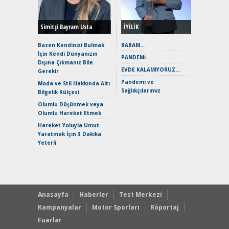
Hybrid (
Simitçi Bayram Usta
İYİLİK
Alpine A2
Çağın Ce
Bazen Kendinizi Bulmak
BABAM…
İçin Kendi Dünyanızın
EAT8’e V
PANDEMİ
Dışına Çıkmanız Bile
Merhaba:
EVDE KALAMIYORUZ…
Gerekir
Mild-Hyb
Pandemi ve
Verimli?
Moda ve Stil Hakkında Altı
Sağlıkçılarımız
Bilgelik Külçesi
Crossove
Yaramaz
Olumlu Düşünmek veya
Puma ST
Olumlu Hareket Etmek
Yakıyor 
Hareket Yoluyla Umut
Mercede
Yaratmak İçin 3 Dakika
ve En Yakı
Yeterli
Premium 
Hızlı Şar
Anasayfa
Haberler
Test Merkezi
Kampanyalar
Motor Sporları
Röportaj
Fuarlar