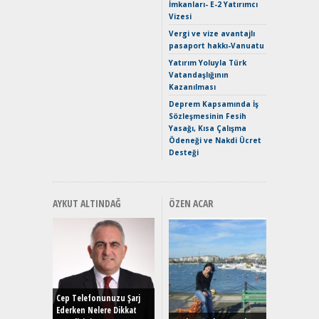
İmkanları- E-2 Yatırımcı
Verimli?
Vizesi
Crossove
Vergi ve vize avantajlı
Yaramaz
pasaport hakkı-Vanuatu
Puma ST
Yakıyor 
Yatırım Yoluyla Türk
Vatandaşlığının
Mercede
Kazanılması
ve En Yakı
Premium 
Deprem Kapsamında İş
Hızlı Şar
Sözleşmesinin Fesih
Yasağı, Kısa Çalışma
Ödeneği ve Nakdi Ücret
Desteği
AYKUT ALTINDAĞ
ÖZEN ACAR
Alınır M
Durulma
Yönleriy
Hybrid (
Cep Telefonunuzu Şarj
Ederken Nelere Dikkat