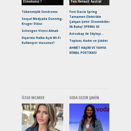
Etmelisiniz ?
Yeni Renault Austral
Alpine A2
Çağın Ce
Tükenmişlik Sendromu
Yeni Dacia Spring
Tamamen Elektrikle
EAT8’e V
Sosyal Medyada Dunning-
Çalışan Şehir Otomobiline
Merhaba:
Kruger Etkisi
İlk Bakış! SPRING 65
Mild-Hyb
Schengen Vizesi Almak
Verimli?
Astsubay ile Söyleşi…
Dışarıda Halka Açık Wi-Fi
Crossove
Toplum, Kadın ve Şiddet
Kullanıyor musunuz?
Yaramaz
AHMET HAŞİM VE YAHYA
Puma ST
KEMAL POETİKASI
Yakıyor 
Mercede
ve En Yakı
Premium 
Hızlı Şar
ÖZGE MCAREE
SEDA SEZER ŞAHIN
Alınır M
Durulma
Yönleriy