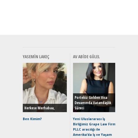
YASEMIN LAKEÇ
AV ABIDE GÜLEL
Alınır M
Durulma
Yönleriy
Hybrid (
Portekiz Golden Visa
Devamında Vatandaşlık
Herkese Merhabaa,
Süreci
Alpine A2
Çağın Ce
Ben Kimim?
Yeni Uluslararası İş
Birliğimiz Grape Law Firm
EAT8’e V
PLLC aracılığı ile
Merhaba:
Amerika’da İş ve Yaşam
Mild-Hyb