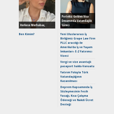
Alınır M
Durulma
Yönleriy
Hybrid (
Portekiz Golden Visa
Devamında Vatandaşlık
Herkese Merhabaa,
Süreci
Alpine A2
Çağın Ce
Ben Kimim?
Yeni Uluslararası İş
Birliğimiz Grape Law Firm
EAT8’e V
PLLC aracılığı ile
Merhaba:
Amerika’da İş ve Yaşam
Mild-Hyb
İmkanları- E-2 Yatırımcı
Verimli?
Vizesi
Crossove
Vergi ve vize avantajlı
Yaramaz
pasaport hakkı-Vanuatu
Puma ST
Yakıyor 
Yatırım Yoluyla Türk
Vatandaşlığının
Mercede
Kazanılması
ve En Yakı
Premium 
Deprem Kapsamında İş
Hızlı Şar
Sözleşmesinin Fesih
Yasağı, Kısa Çalışma
Ödeneği ve Nakdi Ücret
Desteği