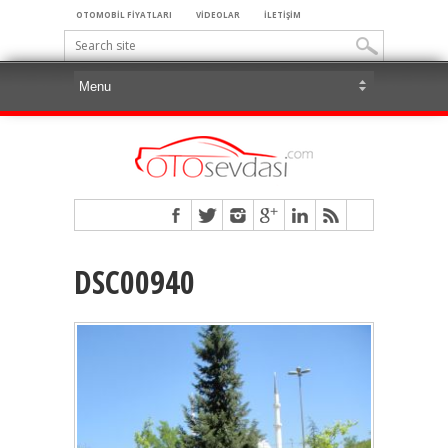
OTOMOBİL FİYATLARI
VİDEOLAR
İLETİŞİM
DSC00940