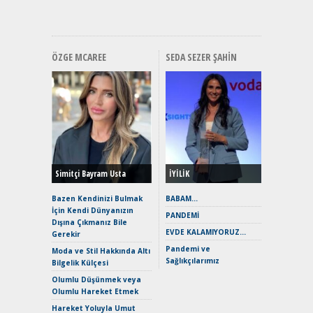
Hızlı Şar
ÖZGE MCAREE
SEDA SEZER ŞAHIN
Alınır M
Durulma
Yönleriy
Hybrid (
Simitçi Bayram Usta
İYİLİK
Alpine A2
Çağın Ce
Bazen Kendinizi Bulmak
BABAM…
İçin Kendi Dünyanızın
EAT8’e V
PANDEMİ
Dışına Çıkmanız Bile
Merhaba:
EVDE KALAMIYORUZ…
Gerekir
Mild-Hyb
Pandemi ve
Verimli?
Moda ve Stil Hakkında Altı
Sağlıkçılarımız
Bilgelik Külçesi
Crossove
Yaramaz
Olumlu Düşünmek veya
Puma ST
Olumlu Hareket Etmek
Yakıyor 
Hareket Yoluyla Umut