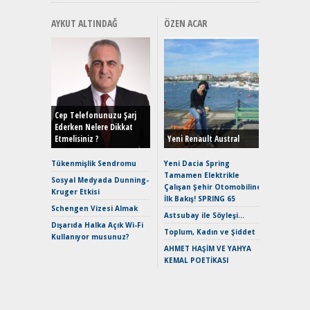
AYKUT ALTINDAĞ
ÖZEN ACAR
Alınır M
Durulma
Yönleriy
Hybrid (
Cep Telefonunuzu Şarj
Ederken Nelere Dikkat
Etmelisiniz ?
Yeni Renault Austral
Alpine A2
Çağın Ce
Tükenmişlik Sendromu
Yeni Dacia Spring
Tamamen Elektrikle
EAT8’e V
Sosyal Medyada Dunning-
Çalışan Şehir Otomobiline
Merhaba:
Kruger Etkisi
İlk Bakış! SPRING 65
Mild-Hyb
Schengen Vizesi Almak
Verimli?
Astsubay ile Söyleşi…
Dışarıda Halka Açık Wi-Fi
Crossove
Toplum, Kadın ve Şiddet
Kullanıyor musunuz?
Yaramaz
AHMET HAŞİM VE YAHYA
Puma ST
KEMAL POETİKASI
Yakıyor 
Mercede
ve En Yakı
Premium 