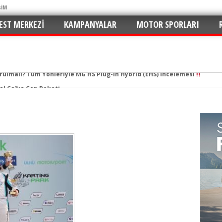
ŞİM
EST MERKEZI
KAMPANYALAR
MOTOR SPORLARI
urulmalı? Tüm Yönleriyle MG HS Plug-in Hybrid (EHS) İncelemesi
tal Çağın Cep Roketi
e Merhaba: C5 Aircross 1.2 Mild-Hybrid ile Ne Kadar Verimli?
n Yaramaz Çocuğu: 2026 Puma ST-Line Hem Az Yakıyor Hem Şımartıyor
v ve En Yakıt İş Birliği ile Premium Konseptli İlk Hızlı Şarj İstasyonu 
hu ve Maksimum Tasarruf: Toyota C-HR 1.8 Hybrid GR Sport İncelemesi
ektrikli SUV Standartları Yeniden Yazılıyor: Kia EV3 Direksiyonundayız
n de Favorisi: Renault Clio İkinci Kez “Türkiye’de Yılın Otomobili” Seçildi
rruflu: Yeni Peugeot 2008 Hybrid e-DCS6
 İmzalar Atıldı: 81 İlde 249 İstasyon