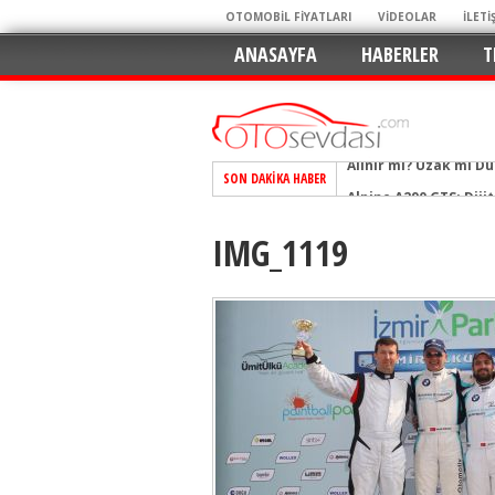
OTOMOBİL FİYATLARI
VİDEOLAR
İLETİ
ANASAYFA
HABERLER
T
Alınır mı? Uzak mı D
SON DAKIKA HABER
Alpine A290 GTS: Diji
EAT8’e Veda, Elektriğ
IMG_1119
Crossover Dünyasını
Mercedes-Benz Otomoti
Keskin Hatlar, GR Ru
Geleceğin Kompakt El
Pazarın Lideri, Jurini
Hem Şehirli Hem Tasa
TURKA’nın Dev Ağı İçin