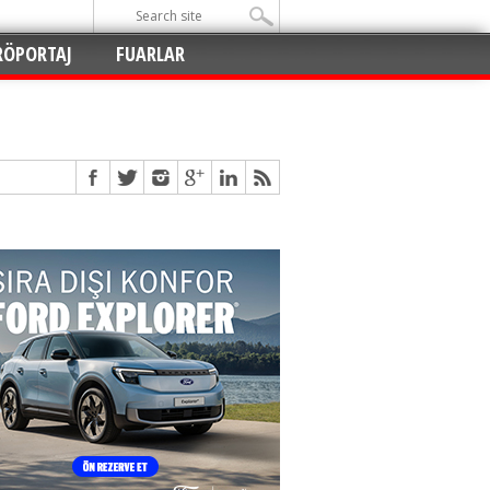
RÖPORTAJ
FUARLAR
Açıldı
!
!