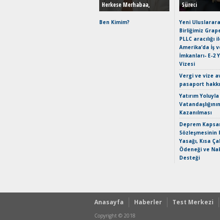
Herkese Merhabaa,
Süreci
Ben Kimim?
Yeni Uluslarara
Birliğimiz Grap
PLLC aracılığı i
Amerika’da İş 
İmkanları- E-2 
Vizesi
Vergi ve vize a
pasaport hakk
Yatırım Yoluyla
Vatandaşlığını
Kazanılması
Deprem Kapsam
Sözleşmesinin 
Yasağı, Kısa Ça
Ödeneği ve Nak
Desteği
Anasayfa
Haberler
Test Merkezi
Copyright © 2018